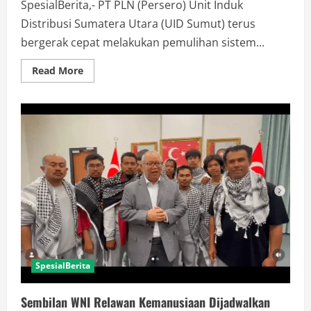
SpesialBerita,- PT PLN (Persero) Unit Induk
Distribusi Sumatera Utara (UID Sumut) terus
bergerak cepat melakukan pemulihan sistem...
Read
Read More
more
about
PLN
UID
Sumut
Percepat
Penormalan
Pasokan
Listrik
SpesialBerita
Sembilan WNI Relawan Kemanusiaan Dijadwalkan