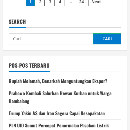
Paginasi
1
2
3
4
…
24
Next
Gelar
Liga
pos
Inggris
Usai
Bungkam
SEARCH
West
Ham
Cari
untuk:
POS-POS TERBARU
Rupiah Melemah, Benarkah Menguntungkan Ekspor?
Prabowo Kembali Salurkan Hewan Kurban untuk Warga
Hambalang
Trump Yakin AS dan Iran Segera Capai Kesepakatan
PLN UID Sumut Percepat Penormalan Pasokan Listrik