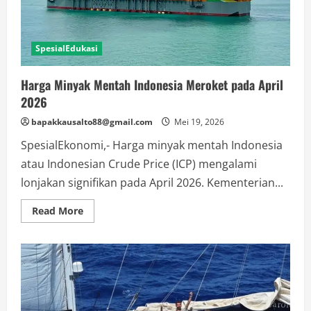
SpesialEdukasi
Harga Minyak Mentah Indonesia Meroket pada April
2026
bapakkausalto88@gmail.com
Mei 19, 2026
SpesialEkonomi,- Harga minyak mentah Indonesia
atau Indonesian Crude Price (ICP) mengalami
lonjakan signifikan pada April 2026. Kementerian...
Read
Read More
more
about
Harga
Minyak
Mentah
Indonesia
Meroket
pada
April
2026