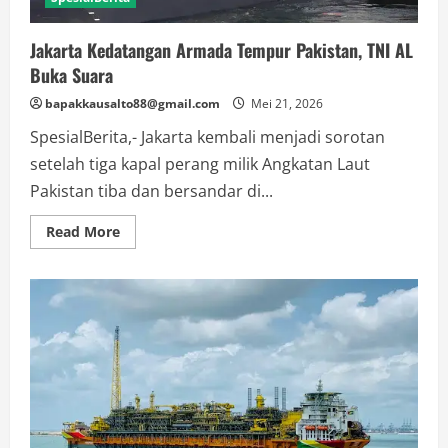
Jakarta Kedatangan Armada Tempur Pakistan, TNI AL
Buka Suara
bapakkausalto88@gmail.com
Mei 21, 2026
SpesialBerita,- Jakarta kembali menjadi sorotan
setelah tiga kapal perang milik Angkatan Laut
Pakistan tiba dan bersandar di...
Read
Read More
more
about
Jakarta
Kedatangan
Armada
Tempur
Pakistan,
TNI
AL
Buka
Suara