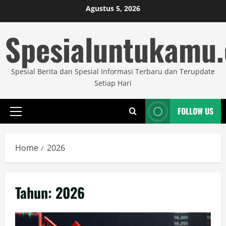
Skip
Agustus 5, 2026
to
Spesialuntukamu
content
Spesial Berita dan Spesial Informasi Terbaru dan Terupdate
Setiap Hari
FOLLOW US
Primary
Menu
Home
2026
Tahun:
2026