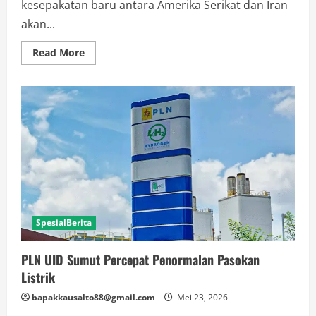
kesepakatan baru antara Amerika Serikat dan Iran
akan...
Read
Read More
more
about
Trump
Yakin
AS
dan
Iran
Segera
Capai
Kesepakatan
SpesialBerita
PLN UID Sumut Percepat Penormalan Pasokan
Listrik
bapakkausalto88@gmail.com
Mei 23, 2026