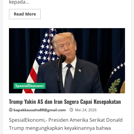
kepada...
Read
Read More
more
about
Prabowo
Kembali
Salurkan
Hewan
Kurban
untuk
Warga
Hambalang
SpesialEkonomi
Trump Yakin AS dan Iran Segera Capai Kesepakatan
bapakkausalto88@gmail.com
Mei 24, 2026
SpesialEkonomi,- Presiden Amerika Serikat Donald
Trump mengungkapkan keyakinannya bahwa