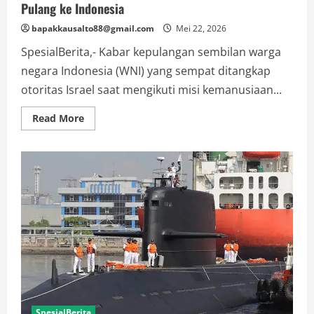
Pulang ke Indonesia
bapakkausalto88@gmail.com
Mei 22, 2026
SpesialBerita,- Kabar kepulangan sembilan warga
negara Indonesia (WNI) yang sempat ditangkap
otoritas Israel saat mengikuti misi kemanusiaan...
Read
Read More
more
about
Sembilan
WNI
Relawan
Kemanusiaan
Dijadwalkan
Pulang
ke
Indonesia
SpesialBerita