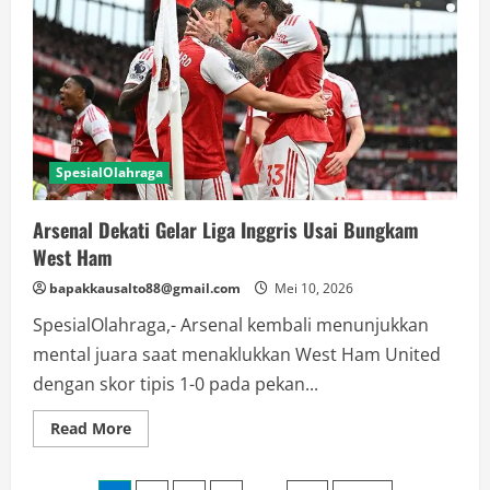
Dolar
AS,
Ketegangan
Timur
Tengah
SpesialOlahraga
Arsenal Dekati Gelar Liga Inggris Usai Bungkam
West Ham
bapakkausalto88@gmail.com
Mei 10, 2026
SpesialOlahraga,- Arsenal kembali menunjukkan
mental juara saat menaklukkan West Ham United
dengan skor tipis 1-0 pada pekan...
Read
Read More
more
about
Arsenal
Dekati