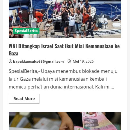
SpesialBerita
WNI Ditangkap Israel Saat Ikut Misi Kemanusiaan ke
Gaza
bapakkausalto88@gmail.com
Mei 19, 2026
SpesialBerita,- Upaya menembus blokade menuju
Jalur Gaza melalui misi kemanusiaan kembali
memicu perhatian dunia internasional. Kali ini,...
Read
Read More
more
about
WNI
Ditangkap
Israel
Saat
Ikut