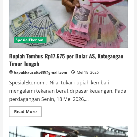
Misi
Kemanusiaan
ke
Gaza
SpesialEkonomi
Rupiah Tembus Rp17.675 per Dolar AS, Ketegangan
Timur Tengah
bapakkausalto88@gmail.com
Mei 18, 2026
SpesialEkonomi,- Nilai tukar rupiah kembali
mengalami tekanan berat di pasar keuangan. Pada
perdagangan Senin, 18 Mei 2026,...
Read
Read More
more
about
Rupiah
Tembus
Rp17.675
per