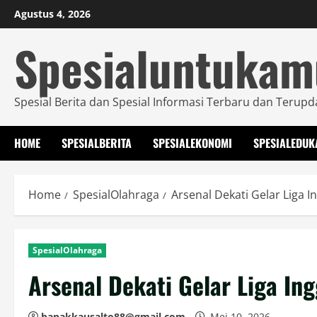
Skip
Agustus 4, 2026
to
Spesialuntuka
content
Spesial Berita dan Spesial Informasi Terbaru dan Terupd
HOME
SPESIALBERITA
SPESIALEKONOMI
SPESIALEDUK
Home
SpesialOlahraga
Arsenal Dekati Gelar Liga
SpesialOlahraga
Arsenal Dekati Gelar Liga I
bapakkausalto88@gmail.com
Mei 10, 2026