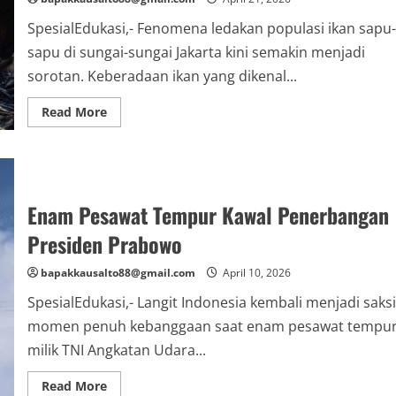
SpesialEdukasi,- Fenomena ledakan populasi ikan sapu-
sapu di sungai-sungai Jakarta kini semakin menjadi
sorotan. Keberadaan ikan yang dikenal...
Read
Read More
more
about
Ikan
Sapu-
Sapu
Meresahkan
Jakarta,
Enam Pesawat Tempur Kawal Penerbangan
Pakar
IPB
Ungkap
Presiden Prabowo
Solusi
Terpadu
bapakkausalto88@gmail.com
April 10, 2026
SpesialEdukasi,- Langit Indonesia kembali menjadi saksi
momen penuh kebanggaan saat enam pesawat tempu
milik TNI Angkatan Udara...
Read
Read More