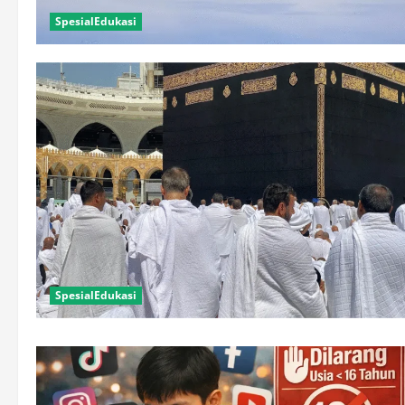
SpesialEdukasi
SpesialEdukasi