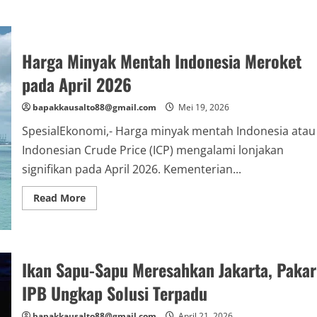
Harga Minyak Mentah Indonesia Meroket
pada April 2026
bapakkausalto88@gmail.com
Mei 19, 2026
SpesialEkonomi,- Harga minyak mentah Indonesia atau
Indonesian Crude Price (ICP) mengalami lonjakan
signifikan pada April 2026. Kementerian...
Read
Read More
more
about
Harga
Minyak
Mentah
Indonesia
Ikan Sapu-Sapu Meresahkan Jakarta, Pakar
Meroket
pada
April
IPB Ungkap Solusi Terpadu
2026
bapakkausalto88@gmail.com
April 21, 2026