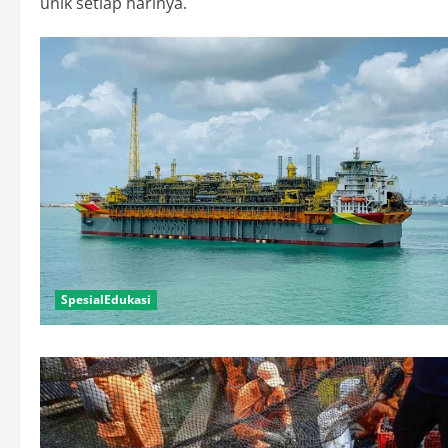
unik setiap harinya.
SpesialEdukasi