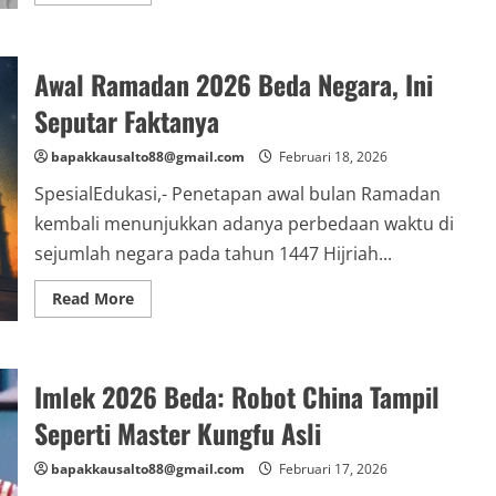
more
about
Fakta
Mahasiswi
Riau
Awal Ramadan 2026 Beda Negara, Ini
Dibacok
Teman
Dekat
Seputar Faktanya
Jelang
Sidang
Skripsi
bapakkausalto88@gmail.com
Februari 18, 2026
SpesialEdukasi,- Penetapan awal bulan Ramadan
kembali menunjukkan adanya perbedaan waktu di
sejumlah negara pada tahun 1447 Hijriah...
Read
Read More
more
about
Awal
Ramadan
2026
Imlek 2026 Beda: Robot China Tampil
Beda
Negara,
Ini
Seperti Master Kungfu Asli
Seputar
Faktanya
bapakkausalto88@gmail.com
Februari 17, 2026