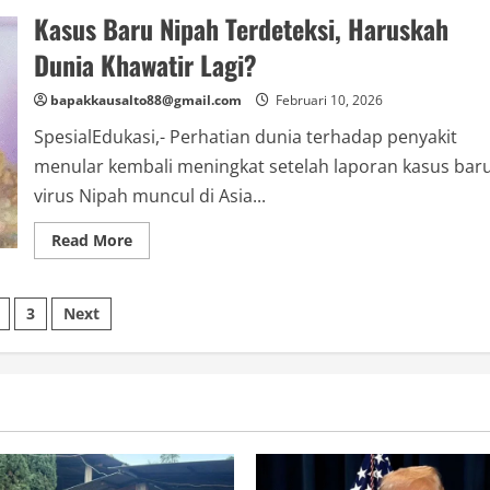
Kembali
Kasus Baru Nipah Terdeteksi, Haruskah
Mengitari
Bulan
Setelah
Dunia Khawatir Lagi?
50
Tahun
bapakkausalto88@gmail.com
Februari 10, 2026
SpesialEdukasi,- Perhatian dunia terhadap penyakit
menular kembali meningkat setelah laporan kasus bar
virus Nipah muncul di Asia...
Read
Read More
more
about
Kasus
Baru
nasi
3
Next
Nipah
Terdeteksi,
Haruskah
Dunia
Khawatir
Lagi?