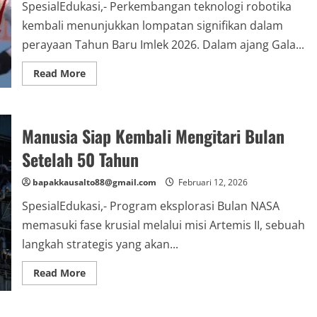
SpesialEdukasi,- Perkembangan teknologi robotika
kembali menunjukkan lompatan signifikan dalam
perayaan Tahun Baru Imlek 2026. Dalam ajang Gala...
Read
Read More
more
about
Imlek
2026
Beda:
Manusia Siap Kembali Mengitari Bulan
Robot
China
Tampil
Setelah 50 Tahun
Seperti
Master
Kungfu
bapakkausalto88@gmail.com
Februari 12, 2026
Asli
SpesialEdukasi,- Program eksplorasi Bulan NASA
memasuki fase krusial melalui misi Artemis II, sebuah
langkah strategis yang akan...
Read
Read More
more
about
Manusia
Siap