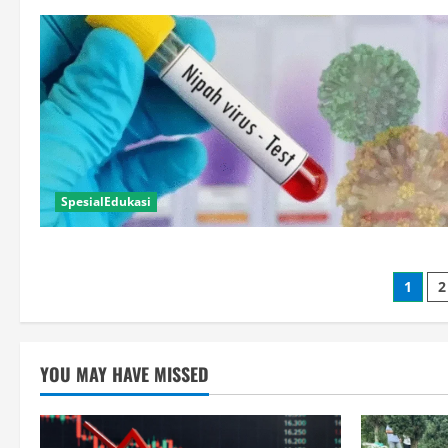
SpesialEdukasi
Pagi
1
2
pos
YOU MAY HAVE MISSED