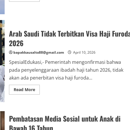
more
about
Enam
Pesawat
Tempur
Kawal
Penerbangan
Presiden
Arab Saudi Tidak Terbitkan Visa Haji Furod
Prabowo
2026
bapakkausalto88@gmail.com
April 10, 2026
SpesialEdukasi,- Pemerintah mengonfirmasi bahwa
pada penyelenggaraan ibadah haji tahun 2026, tidak
akan ada penerbitan visa haji furoda...
Read
Read More
more
about
Arab
Saudi
Tidak
Terbitkan
Pembatasan Media Sosial untuk Anak di
Visa
Haji
Bawah 16 Tahun
Furoda
2026