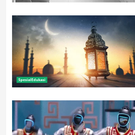
SpesialEdukasi