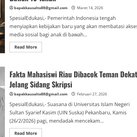
bapakkausalto88@gmail.com
Maret 14, 2026
SpesialEdukasi,- Pemerintah Indonesia tengah
menyiapkan kebijakan baru yang akan membatasi akse
media sosial bagi anak di bawah...
Read
Read More
more
about
Pembatasan
Media
Sosial
Fakta Mahasiswi Riau Dibacok Teman Deka
untuk
Anak
di
Jelang Sidang Skripsi
Bawah
16
Tahun
bapakkausalto88@gmail.com
Februari 27, 2026
SpesialEdukasi,- Suasana di Universitas Islam Negeri
Sultan Syarief Kasim (UIN Suska) Pekanbaru, Kamis
(26/2/2026) pagi, mendadak mencekam...
Read
Read More