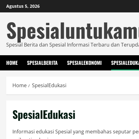
Skip
Agustus 5, 2026
to
Spesialuntuka
content
Spesial Berita dan Spesial Informasi Terbaru dan Terupd
HOME
SPESIALBERITA
SPESIALEKONOMI
SPESIALEDUK
Home
SpesialEdukasi
SpesialEdukasi
Informasi edukasi Spesial yang membahas seputar pe