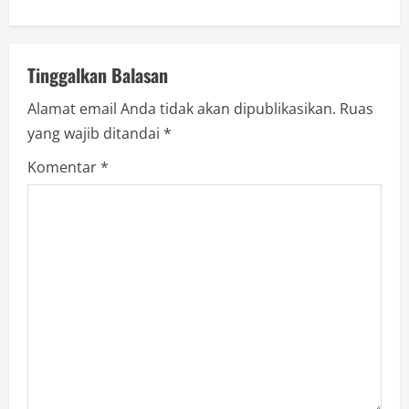
n
a
v
Tinggalkan Balasan
Alamat email Anda tidak akan dipublikasikan.
Ruas
i
yang wajib ditandai
*
g
Komentar
*
a
t
i
o
n