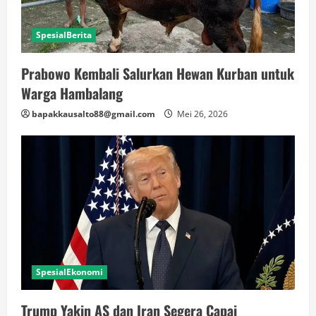
SpesialBerita
Prabowo Kembali Salurkan Hewan Kurban untuk
Warga Hambalang
bapakkausalto88@gmail.com
Mei 26, 2026
SpesialEkonomi
Trump Yakin AS dan Iran Segera Capai