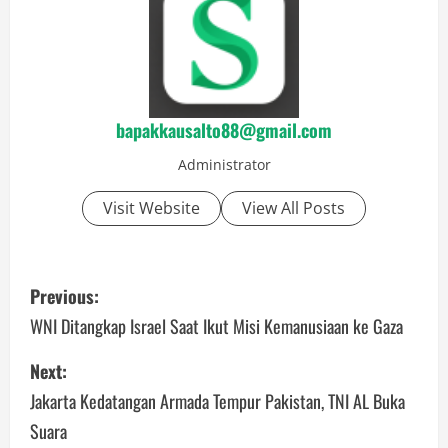
bapakkausalto88@gmail.com
Administrator
Visit Website
View All Posts
P
Previous:
o
WNI Ditangkap Israel Saat Ikut Misi Kemanusiaan ke Gaza
s
Next:
Jakarta Kedatangan Armada Tempur Pakistan, TNI AL Buka
t
Suara