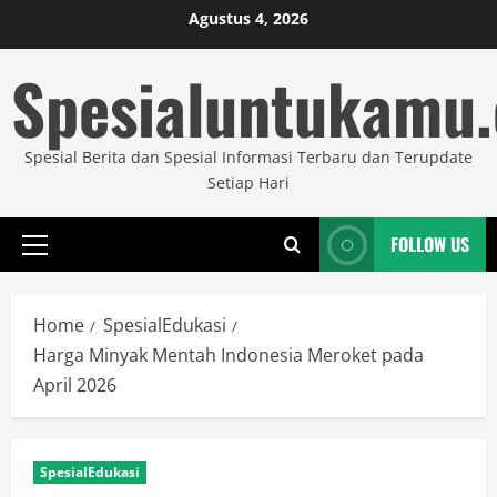
Skip
Agustus 4, 2026
to
Spesialuntukamu
content
Spesial Berita dan Spesial Informasi Terbaru dan Terupdate
Setiap Hari
FOLLOW US
Primary
Menu
Home
SpesialEdukasi
Harga Minyak Mentah Indonesia Meroket pada
April 2026
SpesialEdukasi