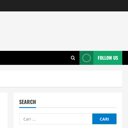
FOLLOW US
SEARCH
Cari
untuk: