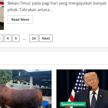
Bekasi Timur pada pagi hari yang mengejutkan banyak
pihak. Tabrakan antara...
Read
Read More
more
about
Tabrakan
KRL
dan
3
4
5
…
24
Next
KA
Argo
Bromo
Anggrek
di
Bekasi
SpesialEkonomi