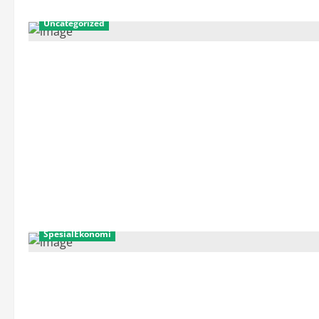
Uncategorized
SpesialEkonomi