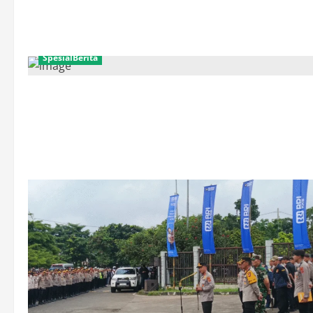
SpesialBerita