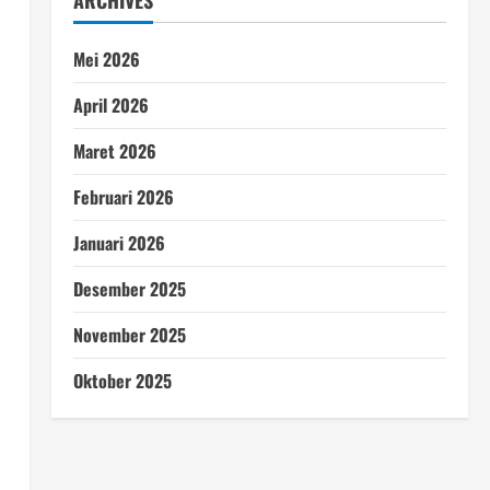
ARCHIVES
Mei 2026
April 2026
Maret 2026
Februari 2026
Januari 2026
Desember 2025
November 2025
Oktober 2025