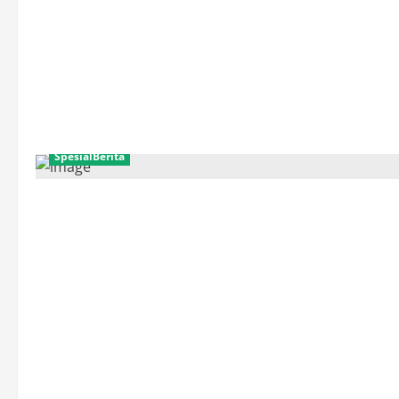
SpesialBerita