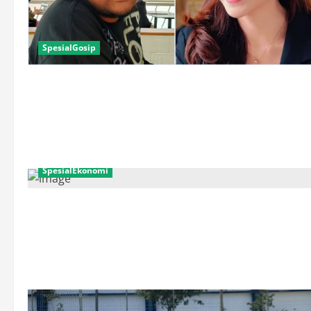
SpesialGosip
SpesialEkonomi