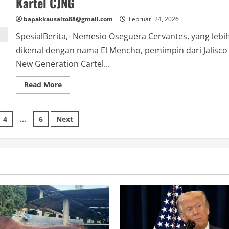
Kartel CJNG
Kontroversi
Gubernur
Kaltim
bapakkausalto88@gmail.com
Februari 24, 2026
SpesialBerita,- Nemesio Oseguera Cervantes, yang lebi
dikenal dengan nama El Mencho, pemimpin dari Jalisco
New Generation Cartel...
Read
Read More
more
about
El
Mencho
4
…
6
Next
Tewas,
Akhir
Kekuasaan
Raja
Kartel
CJNG