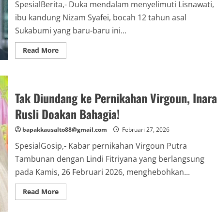
SpesialBerita,- Duka mendalam menyelimuti Lisnawati,
ibu kandung Nizam Syafei, bocah 12 tahun asal
Sukabumi yang baru-baru ini...
Read
Read More
more
about
Tragedi
Nizam
Syafei:
Ibu
Tak Diundang ke Pernikahan Virgoun, Inara
Kandung
Curiga
Rusli Doakan Bahagia!
Mantan
Suami
Terlibat
bapakkausalto88@gmail.com
Februari 27, 2026
SpesialGosip,- Kabar pernikahan Virgoun Putra
Tambunan dengan Lindi Fitriyana yang berlangsung
pada Kamis, 26 Februari 2026, menghebohkan...
Read
Read More
more
about
Tak