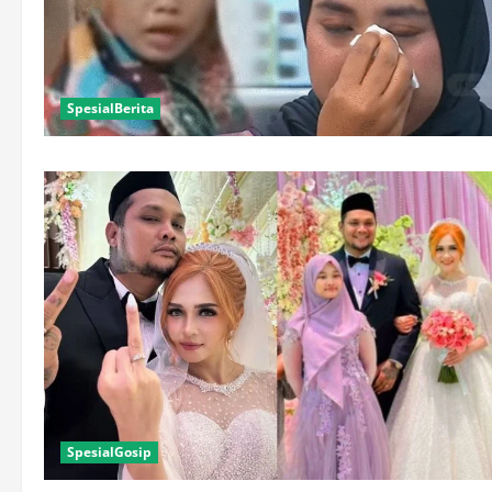
SpesialBerita
SpesialGosip