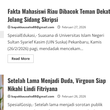
Diundang
ke
Pernikahan
Fakta Mahasiswi Riau Dibacok Teman Deka
Virgoun,
Inara
Jelang Sidang Skripsi
Rusli
Doakan
Bahagia!
bapakkausalto88@gmail.com
Februari 27, 2026
SpesialEdukasi,- Suasana di Universitas Islam Negeri
Sultan Syarief Kasim (UIN Suska) Pekanbaru, Kamis
(26/2/2026) pagi, mendadak mencekam...
Read
Read More
more
about
Fakta
Mahasiswi
Riau
Setelah Lama Menjadi Duda, Virgoun Siap
Dibacok
Teman
Dekat
Nikahi Lindi Fitriyana
Jelang
Sidang
Skripsi
bapakkausalto88@gmail.com
Februari 26, 2026
SpesialGosip,- Setelah lama menjadi sorotan publik