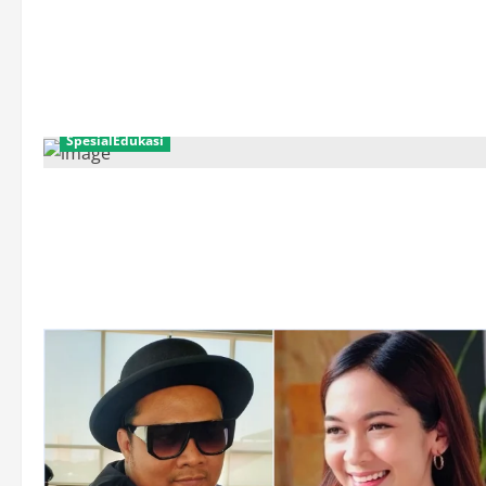
SpesialEdukasi