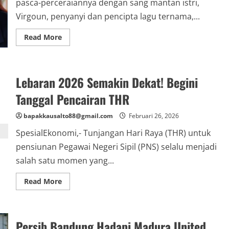
pasca-perceraiannya dengan sang mantan istri,
Virgoun, penyanyi dan pencipta lagu ternama,...
Read
Read More
more
about
Setelah
Lama
Menjadi
Lebaran 2026 Semakin Dekat! Begini
Duda,
Virgoun
Siap
Tanggal Pencairan THR
Nikahi
Lindi
Fitriyana
bapakkausalto88@gmail.com
Februari 26, 2026
SpesialEkonomi,- Tunjangan Hari Raya (THR) untuk
pensiunan Pegawai Negeri Sipil (PNS) selalu menjadi
salah satu momen yang...
Read
Read More
more
about
Lebaran
2026
Semakin
Persib Bandung Hadapi Madura United
Dekat!