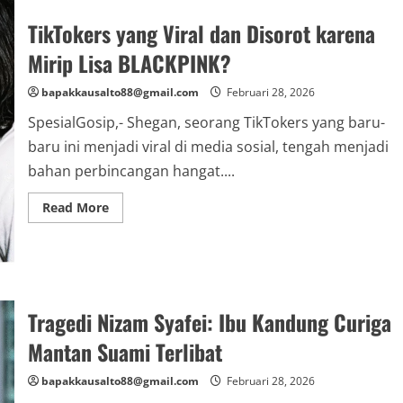
TikTokers yang Viral dan Disorot karena
Mirip Lisa BLACKPINK?
bapakkausalto88@gmail.com
Februari 28, 2026
SpesialGosip,- Shegan, seorang TikTokers yang baru-
baru ini menjadi viral di media sosial, tengah menjadi
bahan perbincangan hangat....
Read
Read More
more
about
TikTokers
yang
Viral
dan
Disorot
karena
Tragedi Nizam Syafei: Ibu Kandung Curiga
Mirip
Lisa
Mantan Suami Terlibat
BLACKPINK?
bapakkausalto88@gmail.com
Februari 28, 2026