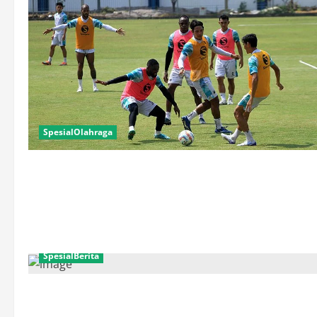
SpesialOlahraga
SpesialBerita