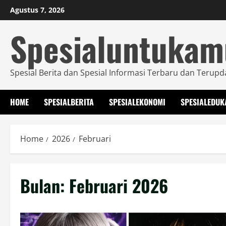
Skip
Agustus 7, 2026
to
Spesialuntuka
content
Spesial Berita dan Spesial Informasi Terbaru dan Terupd
HOME
SPESIALBERITA
SPESIALEKONOMI
SPESIALEDUK
Home
2026
Februari
Bulan:
Februari 2026