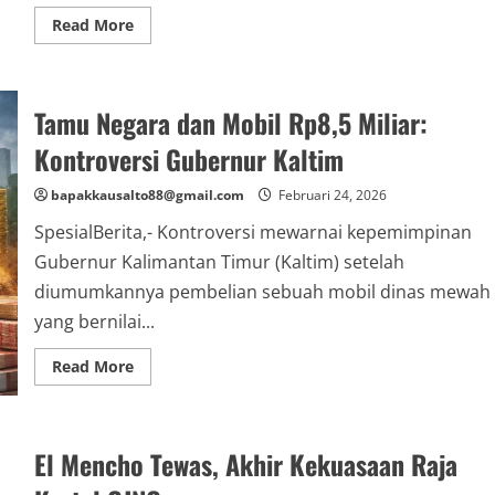
Read
Read More
more
about
Unit
Pick-
Up
Tamu Negara dan Mobil Rp8,5 Miliar:
India
Sudah
Ada
Kontroversi Gubernur Kaltim
di
Indonesia,
Bagaimana
bapakkausalto88@gmail.com
Februari 24, 2026
Nasibnya?
SpesialBerita,- Kontroversi mewarnai kepemimpinan
Gubernur Kalimantan Timur (Kaltim) setelah
diumumkannya pembelian sebuah mobil dinas mewah
yang bernilai...
Read
Read More
more
about
Tamu
Negara
dan
El Mencho Tewas, Akhir Kekuasaan Raja
Mobil
Rp8,5
Miliar: