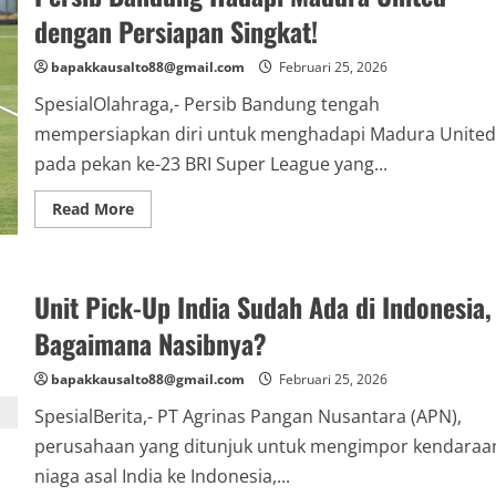
Begini
Tanggal
dengan Persiapan Singkat!
Pencairan
THR
bapakkausalto88@gmail.com
Februari 25, 2026
SpesialOlahraga,- Persib Bandung tengah
mempersiapkan diri untuk menghadapi Madura United
pada pekan ke-23 BRI Super League yang...
Read
Read More
more
about
Persib
Bandung
Hadapi
Unit Pick-Up India Sudah Ada di Indonesia,
Madura
United
dengan
Bagaimana Nasibnya?
Persiapan
Singkat!
bapakkausalto88@gmail.com
Februari 25, 2026
SpesialBerita,- PT Agrinas Pangan Nusantara (APN),
perusahaan yang ditunjuk untuk mengimpor kendaraa
niaga asal India ke Indonesia,...