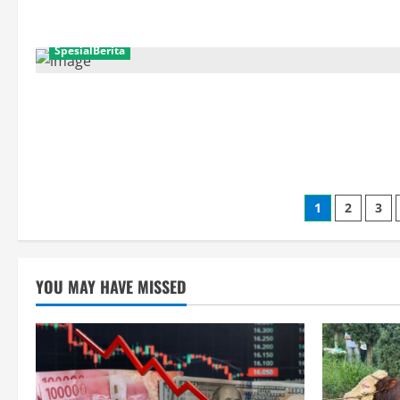
SpesialBerita
Paginasi
1
2
3
pos
YOU MAY HAVE MISSED