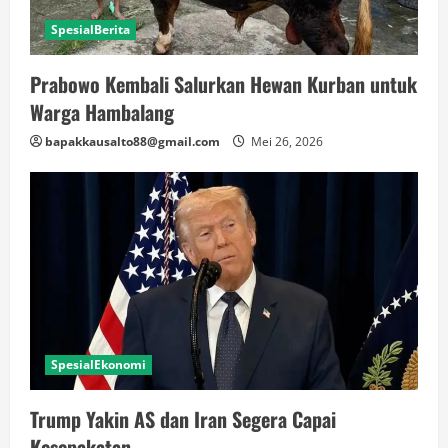
SpesialBerita
Prabowo Kembali Salurkan Hewan Kurban untuk
Warga Hambalang
bapakkausalto88@gmail.com
Mei 26, 2026
SpesialEkonomi
Trump Yakin AS dan Iran Segera Capai
Kesepakatan