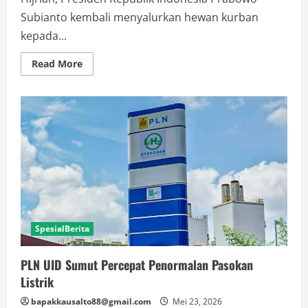
Subianto kembali menyalurkan hewan kurban
kepada...
Read
Read More
more
about
Prabowo
Kembali
Salurkan
Hewan
Kurban
untuk
Warga
Hambalang
SpesialBerita
PLN UID Sumut Percepat Penormalan Pasokan
Listrik
bapakkausalto88@gmail.com
Mei 23, 2026