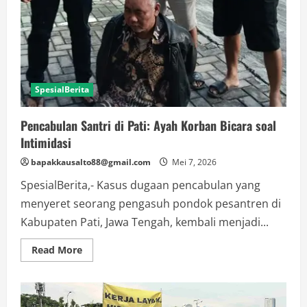
Curanmor
di
Bandar
Lampung
SpesialBerita
Pencabulan Santri di Pati: Ayah Korban Bicara soal
Intimidasi
bapakkausalto88@gmail.com
Mei 7, 2026
SpesialBerita,- Kasus dugaan pencabulan yang
menyeret seorang pengasuh pondok pesantren di
Kabupaten Pati, Jawa Tengah, kembali menjadi...
Read
Read More
more
about
Pencabulan
Santri
di
Pati: