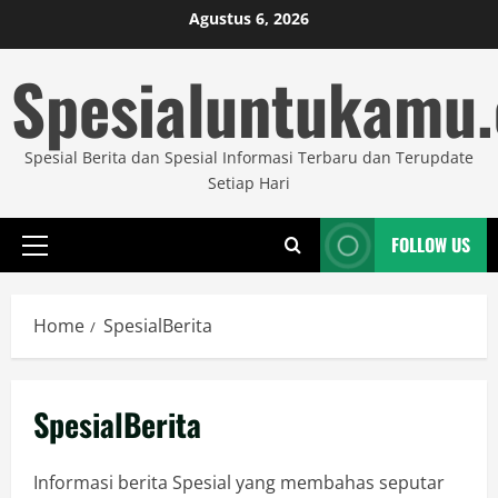
Skip
Agustus 6, 2026
to
Spesialuntukamu
content
Spesial Berita dan Spesial Informasi Terbaru dan Terupdate
Setiap Hari
FOLLOW US
Primary
Menu
Home
SpesialBerita
SpesialBerita
Informasi berita Spesial yang membahas seputar