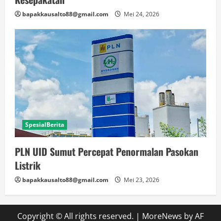
bapakkausalto88@gmail.com
Mei 24, 2026
SpesialBerita
PLN UID Sumut Percepat Penormalan Pasokan
Listrik
bapakkausalto88@gmail.com
Mei 23, 2026
Copyright © All rights reserved.
|
MoreNews
by AF