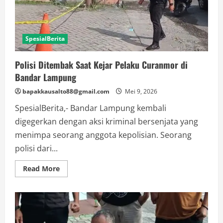
SpesialBerita
Polisi Ditembak Saat Kejar Pelaku Curanmor di
Bandar Lampung
bapakkausalto88@gmail.com
Mei 9, 2026
SpesialBerita,- Bandar Lampung kembali
digegerkan dengan aksi kriminal bersenjata yang
menimpa seorang anggota kepolisian. Seorang
polisi dari...
Read
Read More
more
about
Polisi
Ditembak
Saat
Kejar
Pelaku