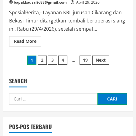
bapakkausalto88@gmail.com
April 29, 2026
SpesialBerita,- Layanan KRL jurusan Cikarang dan
Bekasi Timur ditargetkan kembali beroperasi siang
ini, Rabu (29/4/2026), setelah sempat...
Read
Read More
more
about
KRL
Paginasi
Cikarang-
1
2
3
4
…
19
Next
Bekasi
Timur
pos
Kembali
Bergerak?
Ini
SEARCH
Update
Terbaru
Cari
untuk:
POS-POS TERBARU