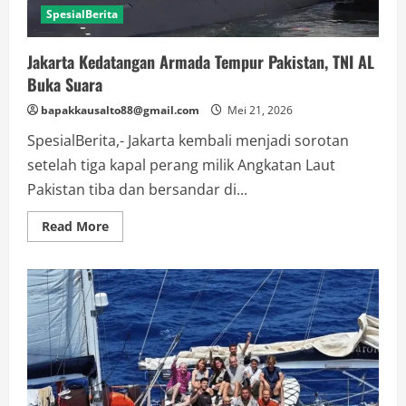
SpesialBerita
Jakarta Kedatangan Armada Tempur Pakistan, TNI AL
Buka Suara
bapakkausalto88@gmail.com
Mei 21, 2026
SpesialBerita,- Jakarta kembali menjadi sorotan
setelah tiga kapal perang milik Angkatan Laut
Pakistan tiba dan bersandar di...
Read
Read More
more
about
Jakarta
Kedatangan
Armada
Tempur
Pakistan,
TNI
AL
Buka
Suara