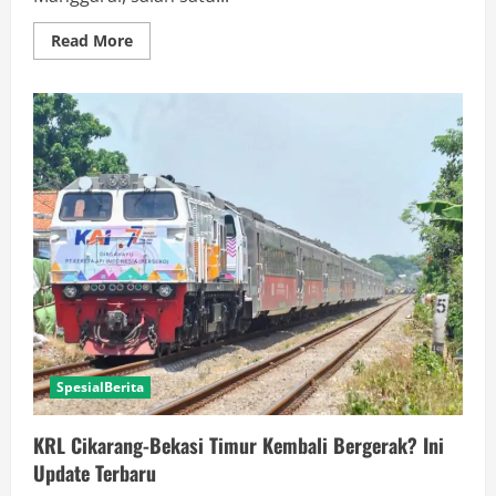
Read
Read More
more
about
Akibat
Pembangunan
LRT,
Halte
Manggarai
Ditutup
–
Ini
Kata
Penumpang!
SpesialBerita
KRL Cikarang-Bekasi Timur Kembali Bergerak? Ini
Update Terbaru