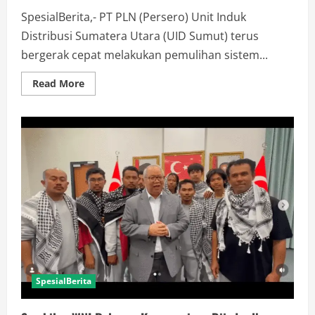
SpesialBerita,- PT PLN (Persero) Unit Induk
Distribusi Sumatera Utara (UID Sumut) terus
bergerak cepat melakukan pemulihan sistem...
Read
Read More
more
about
PLN
UID
Sumut
Percepat
Penormalan
Pasokan
Listrik
SpesialBerita