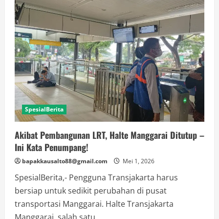
Penyusup
Demo
Buruh
di
Jakarta
Sudah
Dipulangkan
SpesialBerita
Akibat Pembangunan LRT, Halte Manggarai Ditutup –
Ini Kata Penumpang!
bapakkausalto88@gmail.com
Mei 1, 2026
SpesialBerita,- Pengguna Transjakarta harus
bersiap untuk sedikit perubahan di pusat
transportasi Manggarai. Halte Transjakarta
Manggarai, salah satu...