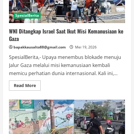
SpesialBerita
WNI Ditangkap Israel Saat Ikut Misi Kemanusiaan ke
Gaza
bapakkausalto88@gmail.com
Mei 19, 2026
SpesialBerita,- Upaya menembus blokade menuju
Jalur Gaza melalui misi kemanusiaan kembali
memicu perhatian dunia internasional. Kali ini,...
Read
Read More
more
about
WNI
Ditangkap
Israel
Saat
Ikut
Misi
Kemanusiaan
ke
Gaza