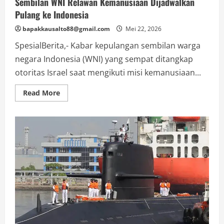
Sembilan WNI Relawan Kemanusiaan Dijadwalkan
Pulang ke Indonesia
bapakkausalto88@gmail.com
Mei 22, 2026
SpesialBerita,- Kabar kepulangan sembilan warga
negara Indonesia (WNI) yang sempat ditangkap
otoritas Israel saat mengikuti misi kemanusiaan...
Read
Read More
more
about
Sembilan
WNI
Relawan
Kemanusiaan
Dijadwalkan
Pulang
ke
Indonesia