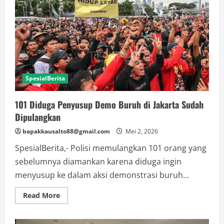
Ayah
Korban
Bicara
soal
Intimidasi
SpesialBerita
101 Diduga Penyusup Demo Buruh di Jakarta Sudah
Dipulangkan
bapakkausalto88@gmail.com
Mei 2, 2026
SpesialBerita,- Polisi memulangkan 101 orang yang
sebelumnya diamankan karena diduga ingin
menyusup ke dalam aksi demonstrasi buruh...
Read
Read More
more
about
101
Diduga