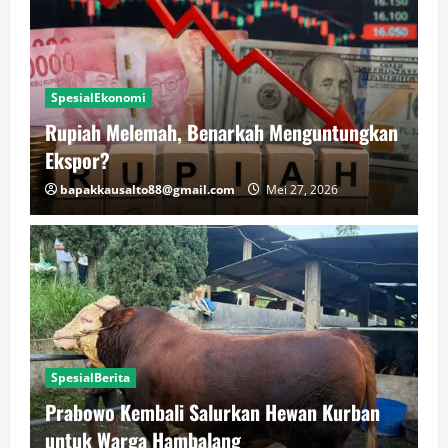
SpesialEkonomi
Rupiah Melemah, Benarkah Menguntungkan
Ekspor?
bapakkausalto88@gmail.com
Mei 27, 2026
SpesialBerita
Prabowo Kembali Salurkan Hewan Kurban
untuk Warga Hambalang