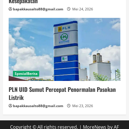
Kesepakatan
bapakkausalto88@gmail.com
Mei 24, 2026
SpesialBerita
PLN UID Sumut Percepat Penormalan Pasokan
Listrik
bapakkausalto88@gmail.com
Mei 23, 2026
Copyright © All rights reserved.
|
MoreNews
by AF