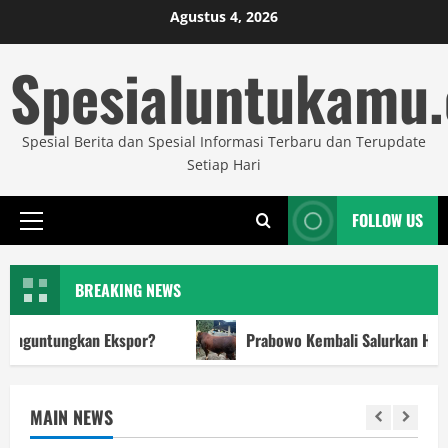
Skip
Agustus 4, 2026
to
Spesialuntukamu
content
Spesial Berita dan Spesial Informasi Terbaru dan Terupdate
Setiap Hari
FOLLOW US
Primary
Menu
BREAKING NEWS
tungkan Ekspor?
Prabowo Kembali Salurkan Hewan Kur
MAIN NEWS