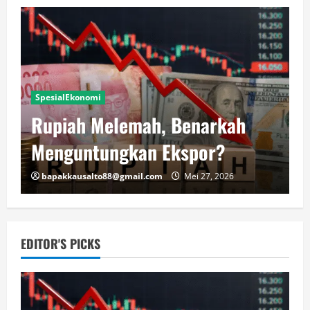
SpesialBerita
Prabowo Kembali Salurkan
Hewan Kurban untuk Warga
Hambalang
bapakkausalto88@gmail.com
Mei 26, 2026
EDITOR'S PICKS