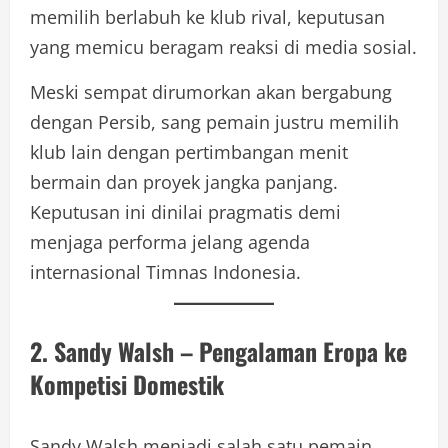
memilih berlabuh ke klub rival, keputusan
yang memicu beragam reaksi di media sosial.
Meski sempat dirumorkan akan bergabung
dengan Persib, sang pemain justru memilih
klub lain dengan pertimbangan menit
bermain dan proyek jangka panjang.
Keputusan ini dinilai pragmatis demi
menjaga performa jelang agenda
internasional Timnas Indonesia.
2. Sandy Walsh – Pengalaman Eropa ke
Kompetisi Domestik
Sandy Walsh menjadi salah satu pemain