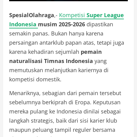
SpesialOlahraga
,-
Kompetisi
Super League
Indonesia
musim 2025-2026
dipastikan
semakin panas. Bukan hanya karena
persaingan antarklub papan atas, tetapi juga
karena kehadiran sejumlah
pemain
naturalisasi Timnas Indonesia
yang
memutuskan melanjutkan kariernya di
kompetisi domestik.
Menariknya, sebagian dari pemain tersebut
sebelumnya berkiprah di Eropa. Keputusan
mereka pulang ke Indonesia dinilai sebagai
langkah strategis, baik dari sisi karier klub
maupun peluang tampil reguler bersama