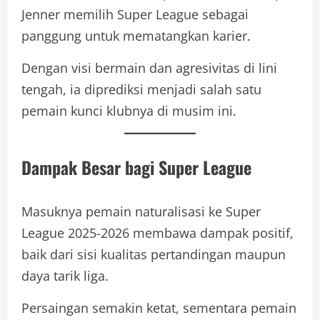
Jenner memilih Super League sebagai
panggung untuk mematangkan karier.
Dengan visi bermain dan agresivitas di lini
tengah, ia diprediksi menjadi salah satu
pemain kunci klubnya di musim ini.
Dampak Besar bagi Super League
Masuknya pemain naturalisasi ke Super
League 2025-2026 membawa dampak positif,
baik dari sisi kualitas pertandingan maupun
daya tarik liga.
Persaingan semakin ketat, sementara pemain