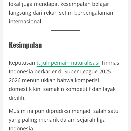
lokal juga mendapat kesempatan belajar
langsung dari rekan setim berpengalaman
internasional.
Kesimpulan
Keputusan
tujuh pemain naturalisasi
Timnas
Indonesia berkarier di Super League 2025-
2026 menunjukkan bahwa kompetisi
domestik kini semakin kompetitif dan layak
dipilih.
Musim ini pun diprediksi menjadi salah satu
yang paling menarik dalam sejarah liga
Indonesia.