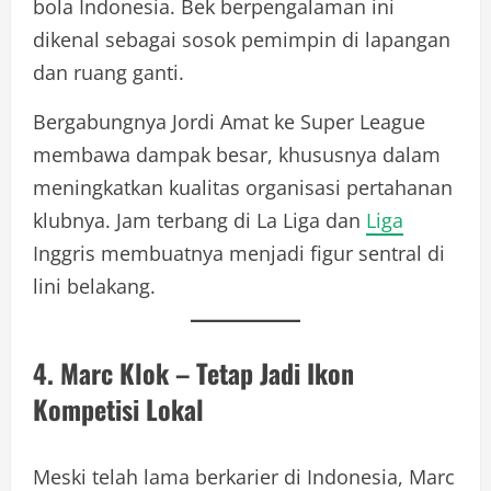
bola Indonesia. Bek berpengalaman ini
dikenal sebagai sosok pemimpin di lapangan
dan ruang ganti.
Bergabungnya Jordi Amat ke Super League
membawa dampak besar, khususnya dalam
meningkatkan kualitas organisasi pertahanan
klubnya. Jam terbang di La Liga dan
Liga
Inggris membuatnya menjadi figur sentral di
lini belakang.
4. Marc Klok – Tetap Jadi Ikon
Kompetisi Lokal
Meski telah lama berkarier di Indonesia, Marc