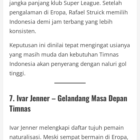
jangka panjang klub Super League. Setelah
pengalaman di Eropa, Rafael Struick memilih
Indonesia demi jam terbang yang lebih
konsisten.
Keputusan ini dinilai tepat mengingat usianya
yang masih muda dan kebutuhan Timnas
Indonesia akan penyerang dengan naluri gol
tinggi.
7. Ivar Jenner – Gelandang Masa Depan
Timnas
Ivar Jenner melengkapi daftar tujuh pemain
naturalisasi. Meski sempat bermain di Eropa,