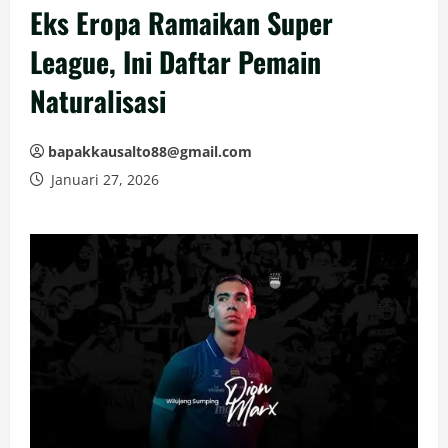
Eks Eropa Ramaikan Super
League, Ini Daftar Pemain
Naturalisasi
bapakkausalto88@gmail.com
Januari 27, 2026