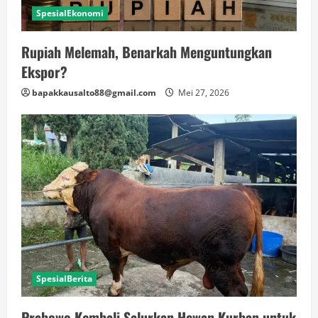
SpesialEkonomi
Rupiah Melemah, Benarkah Menguntungkan
Ekspor?
bapakkausalto88@gmail.com
Mei 27, 2026
SpesialBerita
Prabowo Kembali Salurkan Hewan Kurban untuk