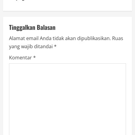
a
v
Tinggalkan Balasan
i
Alamat email Anda tidak akan dipublikasikan.
Ruas
g
yang wajib ditandai
*
a
Komentar
*
t
i
o
n