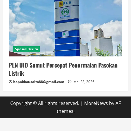
SpesialBerita
PLN UID Sumut Percepat Penormalan Pasokan
Listrik
bapakkausalto88@gmail.com
Mei 23, 2026
Copyright © All rights reserved.
|
MoreNews
by AF
themes.