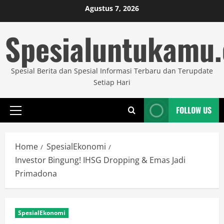
Skip
Agustus 7, 2026
to
Spesialuntukamu
content
Spesial Berita dan Spesial Informasi Terbaru dan Terupdate
Setiap Hari
FOLLOW US
Primary
Menu
Home
SpesialEkonomi
Investor Bingung! IHSG Dropping & Emas Jadi
Primadona
SpesialEkonomi