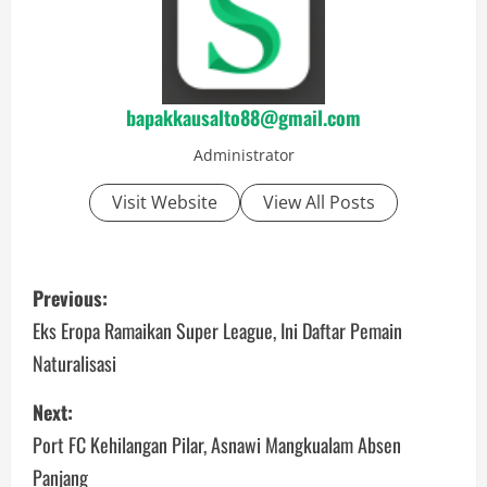
bapakkausalto88@gmail.com
Administrator
Visit Website
View All Posts
P
Previous:
o
Eks Eropa Ramaikan Super League, Ini Daftar Pemain
Naturalisasi
s
Next:
t
Port FC Kehilangan Pilar, Asnawi Mangkualam Absen
n
Panjang