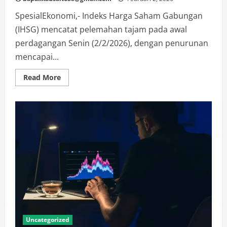
SpesialEkonomi,- Indeks Harga Saham Gabungan
(IHSG) mencatat pelemahan tajam pada awal
perdagangan Senin (2/2/2026), dengan penurunan
mencapai...
Read
Read More
more
about
Tekanan
jual
masif
kembali
menghantam
pasar
saham
Indonesia
Uncategorized