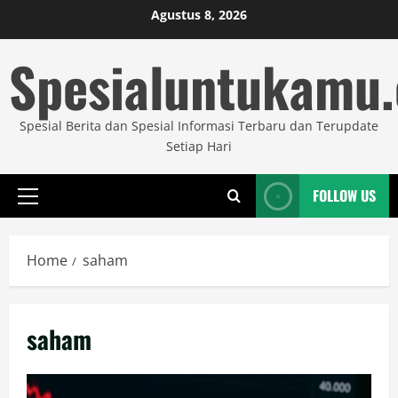
Skip
Agustus 8, 2026
to
Spesialuntukamu
content
Spesial Berita dan Spesial Informasi Terbaru dan Terupdate
Setiap Hari
FOLLOW US
Primary
Menu
Home
saham
saham