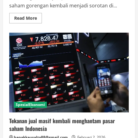
saham gorengan kembali menjadi sorotan di...
Read
Read More
more
about
Pump
and
Dump
di
Bursa:
Kenali
Saham
Gorengan
Sebelum
Terlambat
SpesialEkonomi
Tekanan jual masif kembali menghantam pasar
saham Indonesia
bapakkausalto88@gmail.com
Februari 2, 2026