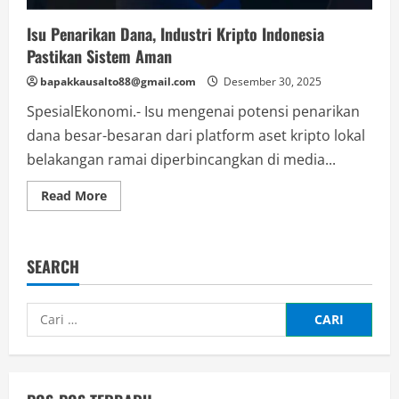
Isu Penarikan Dana, Industri Kripto Indonesia
Pastikan Sistem Aman
bapakkausalto88@gmail.com
Desember 30, 2025
SpesialEkonomi.- Isu mengenai potensi penarikan
dana besar-besaran dari platform aset kripto lokal
belakangan ramai diperbincangkan di media...
Read
Read More
more
about
Isu
Penarikan
Dana,
SEARCH
Industri
Kripto
Indonesia
Pastikan
Cari
Sistem
Aman
untuk: