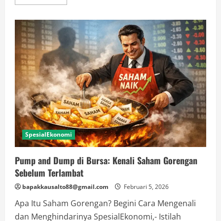
more
about
Alarm
Bahaya!
Kapitalisasi
Kripto
Runtuh,
Institusi
Mulai
Kabur
dari
Bitcoin
SpesialEkonomi
Pump and Dump di Bursa: Kenali Saham Gorengan
Sebelum Terlambat
bapakkausalto88@gmail.com
Februari 5, 2026
Apa Itu Saham Gorengan? Begini Cara Mengenali
dan Menghindarinya SpesialEkonomi,- Istilah