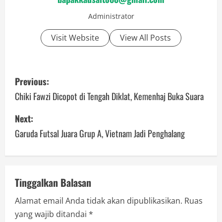
Administrator
Visit Website
View All Posts
P
Previous:
o
Chiki Fawzi Dicopot di Tengah Diklat, Kemenhaj Buka Suara
s
Next:
Garuda Futsal Juara Grup A, Vietnam Jadi Penghalang
t
n
a
Tinggalkan Balasan
v
Alamat email Anda tidak akan dipublikasikan.
Ruas
yang wajib ditandai
*
i