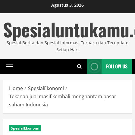
Skip
Agustus 3, 2026
to
Spesialuntukamu
content
Spesial Berita dan Spesial Informasi Terbaru dan Terupdate
Setiap Hari
FOLLOW US
Primary
Menu
Home
SpesialEkonomi
Tekanan jual masif kembali menghantam pasar
saham Indonesia
SpesialEkonomi