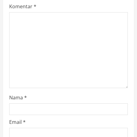
Komentar
*
g
a
t
i
o
n
Nama
*
Email
*