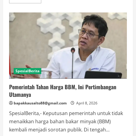
more
about
Arab
Saudi
Tidak
Terbitkan
Visa
Haji
Furoda
2026
SpesialBerita
Pemerintah Tahan Harga BBM, Ini Pertimbangan
Utamanya
bapakkausalto88@gmail.com
April 8, 2026
SpesialBerita,- Keputusan pemerintah untuk tidak
menaikkan harga bahan bakar minyak (BBM)
kembali menjadi sorotan publik. Di tengah...