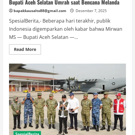
Bupati Aceh Selatan Umrah saat Bencana Melanda
bapakkausalto88@gmail.com
Desember 7, 2025
SpesialBerita,- Beberapa hari terakhir, publik
Indonesia digemparkan oleh kabar bahwa Mirwan
MS — Bupati Aceh Selatan —...
Read
Read More
more
about
Bupati
Aceh
Selatan
Umrah
saat
Bencana
Melanda
SpesialBerita