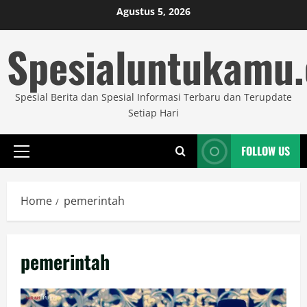
Skip
Agustus 5, 2026
to
Spesialuntukamu
content
Spesial Berita dan Spesial Informasi Terbaru dan Terupdate
Setiap Hari
FOLLOW US
Primary
Menu
Home
pemerintah
pemerintah