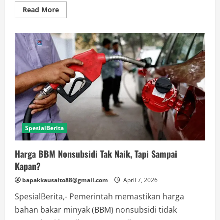
Read
Read More
more
about
Pemerintah
Tahan
Harga
BBM,
Ini
Pertimbangan
Utamanya
SpesialBerita
Harga BBM Nonsubsidi Tak Naik, Tapi Sampai
Kapan?
bapakkausalto88@gmail.com
April 7, 2026
SpesialBerita,- Pemerintah memastikan harga
bahan bakar minyak (BBM) nonsubsidi tidak