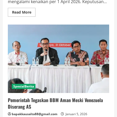
mengalami kenaikan per 1 April 2026. Keputusan...
Read
Read More
more
about
Harga
BBM
Nonsubsidi
Tak
Naik,
Tapi
Sampai
Kapan?
SpesialBerita
Pemerintah Tegaskan BBM Aman Meski Venezuela
Diserang AS
bapakkausalto88@gmail.com
Januari 5, 2026