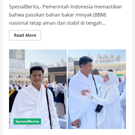
SpesialBerita,- Pemerintah Indonesia memastikan
bahwa pasokan bahan bakar minyak (BBM)
nasional tetap aman dan stabil di tengah...
Read
Read More
more
about
Pemerintah
Tegaskan
BBM
Aman
Meski
Venezuela
Diserang
AS
SpesialBerita