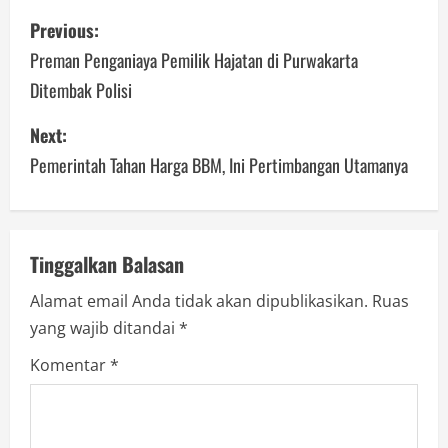
P
Previous:
o
Preman Penganiaya Pemilik Hajatan di Purwakarta
Ditembak Polisi
s
Next:
t
Pemerintah Tahan Harga BBM, Ini Pertimbangan Utamanya
n
a
v
Tinggalkan Balasan
Alamat email Anda tidak akan dipublikasikan.
Ruas
i
yang wajib ditandai
*
g
Komentar
*
a
t