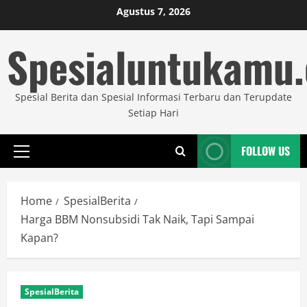
Skip
Agustus 7, 2026
to
Spesialuntukamu
content
Spesial Berita dan Spesial Informasi Terbaru dan Terupdate
Setiap Hari
FOLLOW US
Primary
Menu
Home
SpesialBerita
Harga BBM Nonsubsidi Tak Naik, Tapi Sampai
Kapan?
SpesialBerita