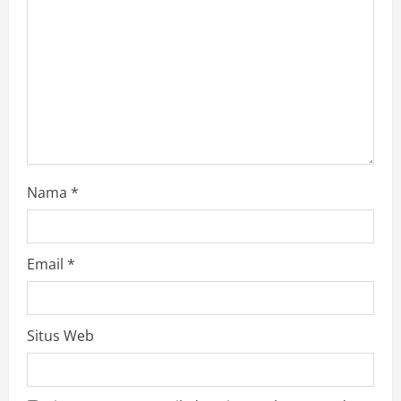
i
o
n
Nama
*
Email
*
Situs Web