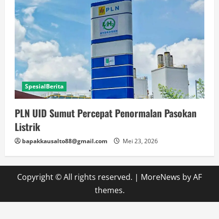
SpesialBerita
PLN UID Sumut Percepat Penormalan Pasokan
Listrik
bapakkausalto88@gmail.com
Mei 23, 2026
Copyright © All rights reserved.
|
MoreNews
by AF
themes.