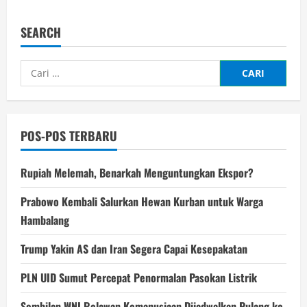
Persib
Tekuk
Persija
SEARCH
1-
0
Lewat
Gol
Cari
Kilat
Beckham
untuk:
POS-POS TERBARU
Rupiah Melemah, Benarkah Menguntungkan Ekspor?
Prabowo Kembali Salurkan Hewan Kurban untuk Warga
Hambalang
Trump Yakin AS dan Iran Segera Capai Kesepakatan
PLN UID Sumut Percepat Penormalan Pasokan Listrik
Sembilan WNI Relawan Kemanusiaan Dijadwalkan Pulang ke