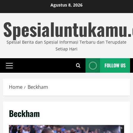
Skip
Agustus 8, 2026
to
Spesialuntukamu
content
Spesial Berita dan Spesial Informasi Terbaru dan Terupdate
Setiap Hari
FOLLOW US
Primary
Menu
Home
Beckham
Beckham