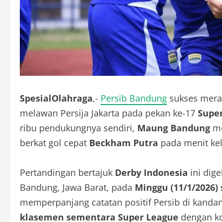
SpesialOlahraga
,-
Persib Bandung
sukses merai
melawan Persija Jakarta pada pekan ke-17
Supe
ribu pendukungnya sendiri,
Maung Bandung
me
berkat gol cepat
Beckham Putra
pada menit ke
Pertandingan bertajuk
Derby Indonesia
ini dige
Bandung, Jawa Barat, pada
Minggu (11/1/2026)
memperpanjang catatan positif Persib di kanda
klasemen sementara Super League
dengan ko