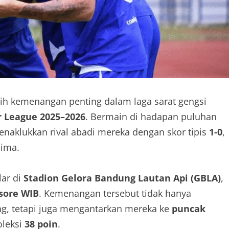
h kemenangan penting dalam laga sarat gengsi
r League 2025–2026
. Bermain di hadapan puluhan
naklukkan rival abadi mereka dengan skor tipis
1-0
,
lima.
lar di
Stadion Gelora Bandung Lautan Api (GBLA)
,
 sore WIB
. Kemenangan tersebut tidak hanya
ng, tetapi juga mengantarkan mereka ke
puncak
leksi
38 poin
.