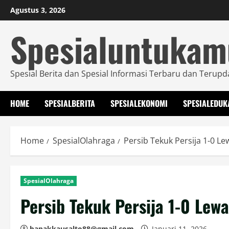
Skip
Agustus 3, 2026
to
Spesialuntuka
content
Spesial Berita dan Spesial Informasi Terbaru dan Terupd
HOME
SPESIALBERITA
SPESIALEKONOMI
SPESIALEDUK
Home
SpesialOlahraga
Persib Tekuk Persija 1-0 Le
SpesialOlahraga
Persib Tekuk Persija 1-0 Lew
bapakkausalto88@gmail.com
Januari 11, 2026