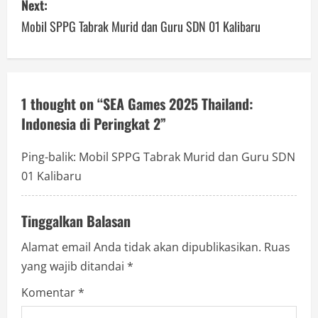
Next:
t
Mobil SPPG Tabrak Murid dan Guru SDN 01 Kalibaru
n
a
v
1 thought on “
SEA Games 2025 Thailand:
Indonesia di Peringkat 2
”
i
g
Ping-balik:
Mobil SPPG Tabrak Murid dan Guru SDN
01 Kalibaru
a
t
Tinggalkan Balasan
i
Alamat email Anda tidak akan dipublikasikan.
Ruas
yang wajib ditandai
*
o
Komentar
*
n