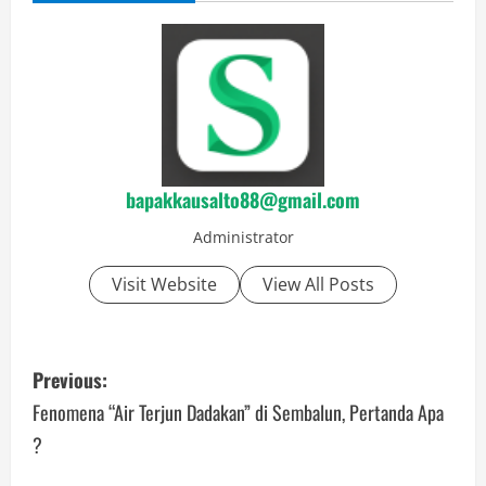
bapakkausalto88@gmail.com
Administrator
Visit Website
View All Posts
P
Previous:
o
Fenomena “Air Terjun Dadakan” di Sembalun, Pertanda Apa
?
s