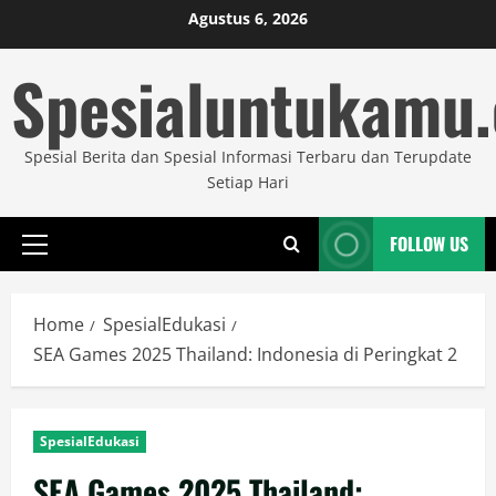
Skip
Agustus 6, 2026
to
Spesialuntukamu
content
Spesial Berita dan Spesial Informasi Terbaru dan Terupdate
Setiap Hari
FOLLOW US
Primary
Menu
Home
SpesialEdukasi
SEA Games 2025 Thailand: Indonesia di Peringkat 2
SpesialEdukasi
SEA Games 2025 Thailand: