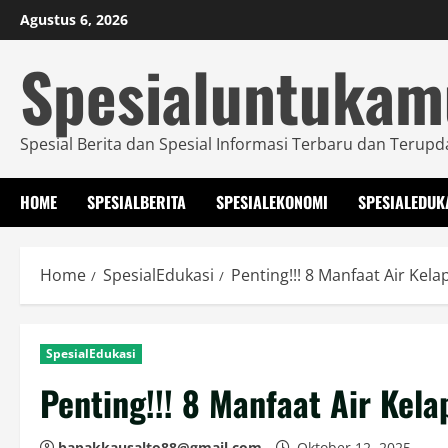
Skip
Agustus 6, 2026
to
Spesialuntuka
content
Spesial Berita dan Spesial Informasi Terbaru dan Terupd
HOME
SPESIALBERITA
SPESIALEKONOMI
SPESIALEDUK
Home
SpesialEdukasi
Penting!!! 8 Manfaat Air Kel
SpesialEdukasi
Penting!!! 8 Manfaat Air Kel
bapakkausalto88@gmail.com
Oktober 12, 2025