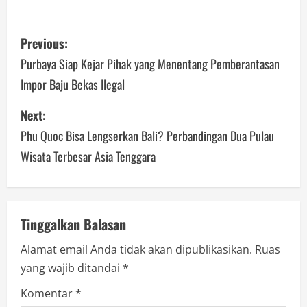
P
Previous:
o
Purbaya Siap Kejar Pihak yang Menentang Pemberantasan
Impor Baju Bekas Ilegal
s
Next:
t
Phu Quoc Bisa Lengserkan Bali? Perbandingan Dua Pulau
n
Wisata Terbesar Asia Tenggara
a
v
Tinggalkan Balasan
i
Alamat email Anda tidak akan dipublikasikan.
Ruas
g
yang wajib ditandai
*
a
Komentar
*