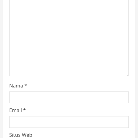
t
i
o
n
Nama
*
Email
*
Situs Web