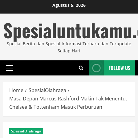
Skip
Agustus 5, 2026
to
Spesialuntukamu
content
Spesial Berita dan Spesial Informasi Terbaru dan Terupdate
Setiap Hari
FOLLOW US
Primary
Menu
Home
SpesialOlahraga
Masa Depan Marcus Rashford Makin Tak Menentu,
Chelsea & Tottenham Masuk Perburuan
SpesialOlahraga