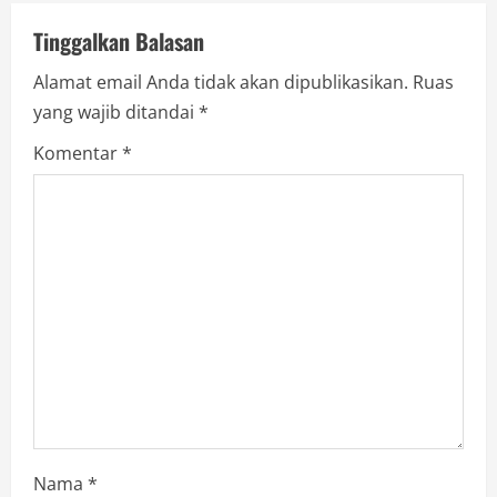
a
v
Tinggalkan Balasan
Alamat email Anda tidak akan dipublikasikan.
Ruas
i
yang wajib ditandai
*
g
Komentar
*
a
t
i
o
n
Nama
*