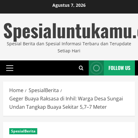
Skip
Agustus 7, 2026
to
Spesialuntukamu
content
Spesial Berita dan Spesial Informasi Terbaru dan Terupdate
Setiap Hari
FOLLOW US
Primary
Menu
Home
SpesialBerita
Geger Buaya Raksasa di Inhil: Warga Desa Sungai
Undan Tangkap Buaya Sekitar 5,7–7 Meter
SpesialBerita