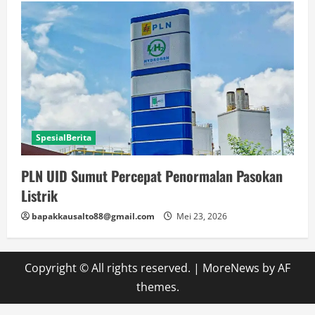
SpesialBerita
PLN UID Sumut Percepat Penormalan Pasokan
Listrik
bapakkausalto88@gmail.com
Mei 23, 2026
Copyright © All rights reserved.
|
MoreNews
by AF
themes.