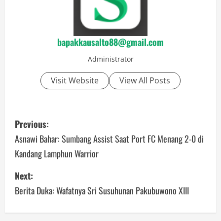
bapakkausalto88@gmail.com
Administrator
Visit Website
View All Posts
P
Previous:
o
Asnawi Bahar: Sumbang Assist Saat Port FC Menang 2-0 di
Kandang Lamphun Warrior
s
Next:
t
Berita Duka: Wafatnya Sri Susuhunan Pakubuwono XIII
n