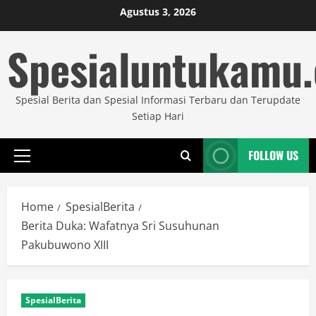
Skip
Agustus 3, 2026
to
Spesialuntukamu
content
Spesial Berita dan Spesial Informasi Terbaru dan Terupdate
Setiap Hari
FOLLOW US
Primary
Menu
Home
SpesialBerita
Berita Duka: Wafatnya Sri Susuhunan
Pakubuwono XIII
SpesialBerita