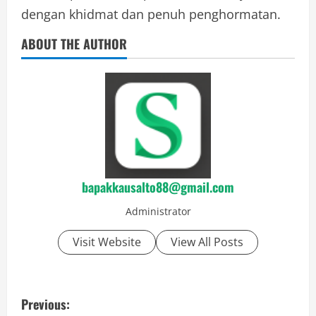
dengan khidmat dan penuh penghormatan.
ABOUT THE AUTHOR
bapakkausalto88@gmail.com
Administrator
Visit Website
View All Posts
P
Previous: