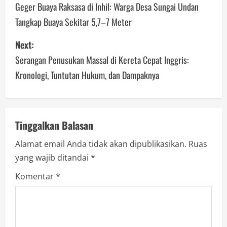
o
Geger Buaya Raksasa di Inhil: Warga Desa Sungai Undan
Tangkap Buaya Sekitar 5,7–7 Meter
s
Next:
t
Serangan Penusukan Massal di Kereta Cepat Inggris:
n
Kronologi, Tuntutan Hukum, dan Dampaknya
a
v
Tinggalkan Balasan
i
Alamat email Anda tidak akan dipublikasikan.
Ruas
g
yang wajib ditandai
*
a
Komentar
*
t
i