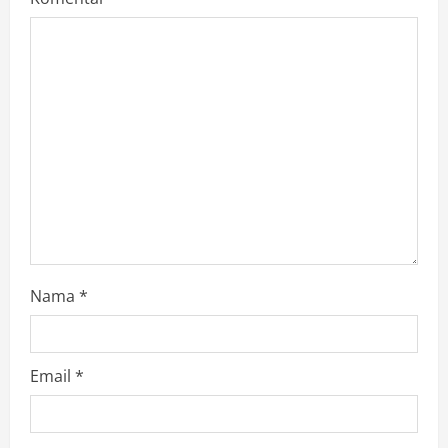
t
i
o
n
Nama
*
Email
*