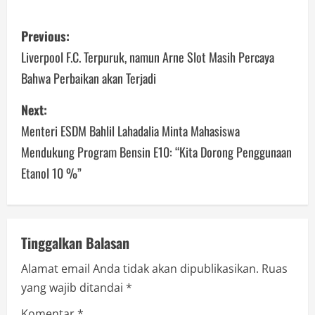
P
Previous:
o
Liverpool F.C. Terpuruk, namun Arne Slot Masih Percaya
Bahwa Perbaikan akan Terjadi
s
Next:
t
Menteri ESDM Bahlil Lahadalia Minta Mahasiswa
n
Mendukung Program Bensin E10: “Kita Dorong Penggunaan
a
Etanol 10 %”
v
i
Tinggalkan Balasan
g
Alamat email Anda tidak akan dipublikasikan.
Ruas
a
yang wajib ditandai
*
Komentar
*