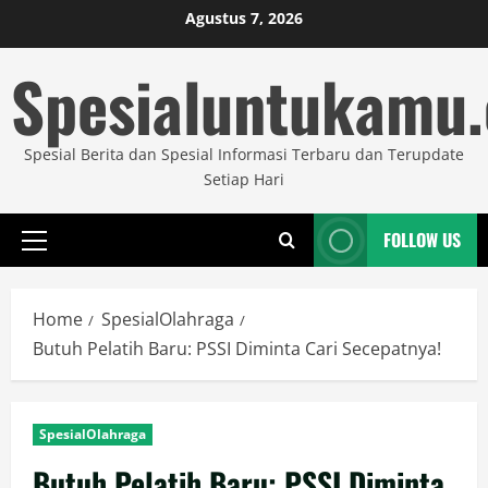
Skip
Agustus 7, 2026
to
Spesialuntukamu
content
Spesial Berita dan Spesial Informasi Terbaru dan Terupdate
Setiap Hari
FOLLOW US
Primary
Menu
Home
SpesialOlahraga
Butuh Pelatih Baru: PSSI Diminta Cari Secepatnya!
SpesialOlahraga
Butuh Pelatih Baru: PSSI Diminta