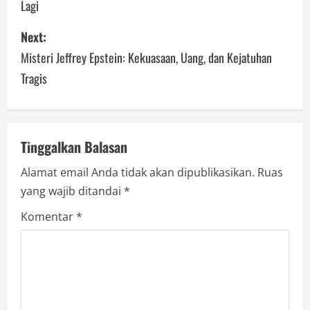
Lagi
s
Next:
t
Misteri Jeffrey Epstein: Kekuasaan, Uang, dan Kejatuhan
n
Tragis
a
v
Tinggalkan Balasan
i
Alamat email Anda tidak akan dipublikasikan.
Ruas
g
yang wajib ditandai
*
a
Komentar
*
t
i
o