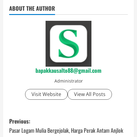
ABOUT THE AUTHOR
bapakkausalto88@gmail.com
Administrator
Visit Website
View All Posts
P
Previous:
o
Pasar Logam Mulia Bergejolak, Harga Perak Antam Anjlok