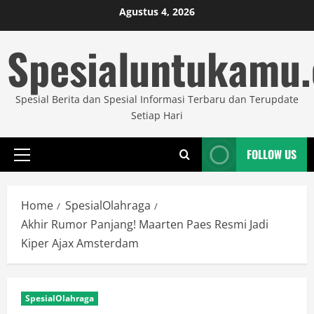
Skip
Agustus 4, 2026
to
Spesialuntukamu
content
Spesial Berita dan Spesial Informasi Terbaru dan Terupdate
Setiap Hari
FOLLOW US
Primary
Menu
Home
SpesialOlahraga
Akhir Rumor Panjang! Maarten Paes Resmi Jadi
Kiper Ajax Amsterdam
SpesialOlahraga