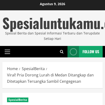
Skip
Agustus 9, 2026
to
Spesialuntukamu
content
Spesial Berita dan Spesial Informasi Terbaru dan Terupdate
Setiap Hari
FOLLOW US
Primary
Menu
Home
SpesialBerita
Viral! Pria Dorong Lurah di Medan Ditangkap dan
Ditetapkan Tersangka Sambil Cengegesan
SpesialBerita