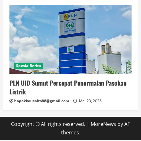
SpesialBerita
PLN UID Sumut Percepat Penormalan Pasokan
Listrik
bapakkausalto88@gmail.com
Mei 23, 2026
Copyright © All rights reserved.
|
MoreNews
by AF
themes.