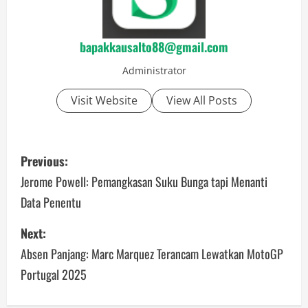
bapakkausalto88@gmail.com
Administrator
Visit Website
View All Posts
P
Previous:
o
Jerome Powell: Pemangkasan Suku Bunga tapi Menanti
Data Penentu
s
Next:
t
Absen Panjang: Marc Marquez Terancam Lewatkan MotoGP
n
Portugal 2025
a