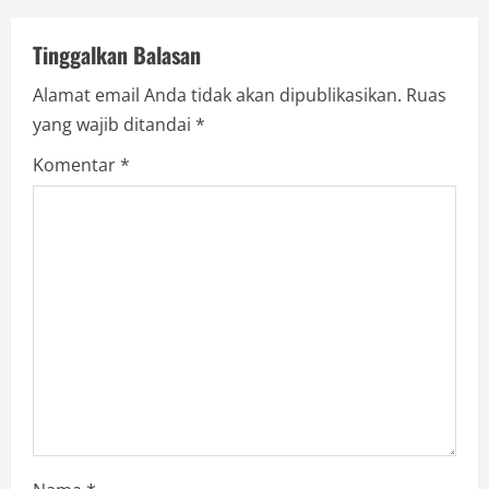
v
Tinggalkan Balasan
i
Alamat email Anda tidak akan dipublikasikan.
Ruas
g
yang wajib ditandai
*
a
Komentar
*
t
i
o
n