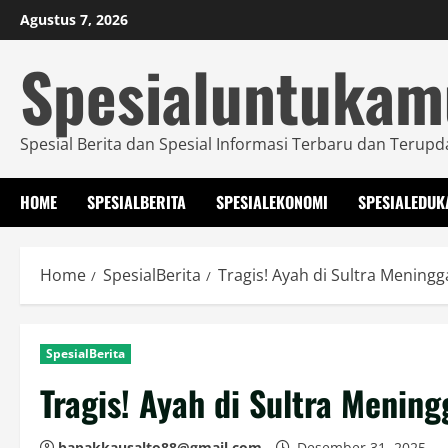
Skip
Agustus 7, 2026
to
Spesialuntuka
content
Spesial Berita dan Spesial Informasi Terbaru dan Terupd
HOME
SPESIALBERITA
SPESIALEKONOMI
SPESIALEDUK
Home
SpesialBerita
Tragis! Ayah di Sultra Meningg
SpesialBerita
Tragis! Ayah di Sultra Menin
bapakkausalto88@gmail.com
Desember 31, 2025