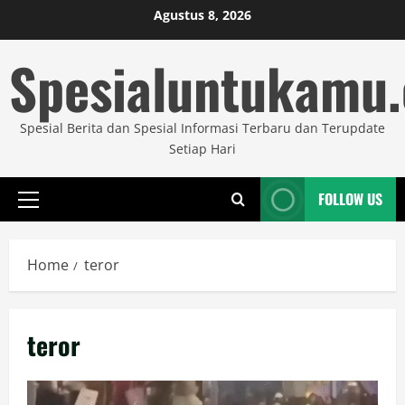
Skip
Agustus 8, 2026
to
Spesialuntukamu
content
Spesial Berita dan Spesial Informasi Terbaru dan Terupdate
Setiap Hari
FOLLOW US
Primary
Menu
Home
teror
teror