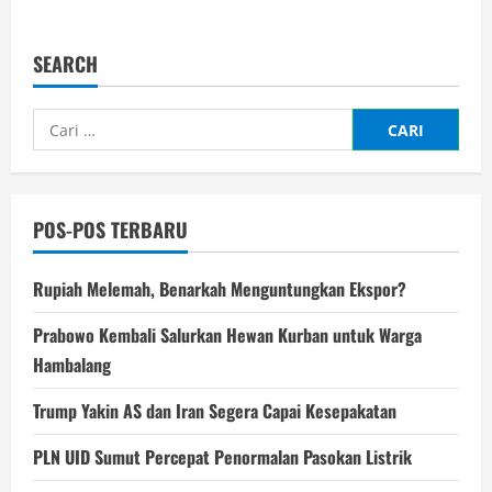
about
Pelaku
Serangan
Bom
SEARCH
Asap
dan
Penusukan
di
Cari
Taiwan
Mantan
untuk:
Militer
POS-POS TERBARU
Rupiah Melemah, Benarkah Menguntungkan Ekspor?
Prabowo Kembali Salurkan Hewan Kurban untuk Warga
Hambalang
Trump Yakin AS dan Iran Segera Capai Kesepakatan
PLN UID Sumut Percepat Penormalan Pasokan Listrik