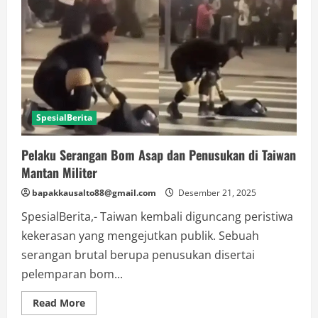
SpesialBerita
Pelaku Serangan Bom Asap dan Penusukan di Taiwan
Mantan Militer
bapakkausalto88@gmail.com
Desember 21, 2025
SpesialBerita,- Taiwan kembali diguncang peristiwa
kekerasan yang mengejutkan publik. Sebuah
serangan brutal berupa penusukan disertai
pelemparan bom...
Read
Read More
more