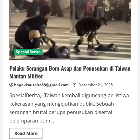
SpesialBerita
Pelaku Serangan Bom Asap dan Penusukan di Taiwan
Mantan Militer
bapakkausalto88@gmail.com
Desember 21, 2025
SpesialBerita,- Taiwan kembali diguncang peristiwa
kekerasan yang mengejutkan publik. Sebuah
serangan brutal berupa penusukan disertai
pelemparan bom...
Read
Read More
more