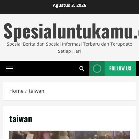
Skip
Agustus 3, 2026
to
Spesialuntukamu
content
Spesial Berita dan Spesial Informasi Terbaru dan Terupdate
Setiap Hari
FOLLOW US
Primary
Menu
Home
taiwan
taiwan