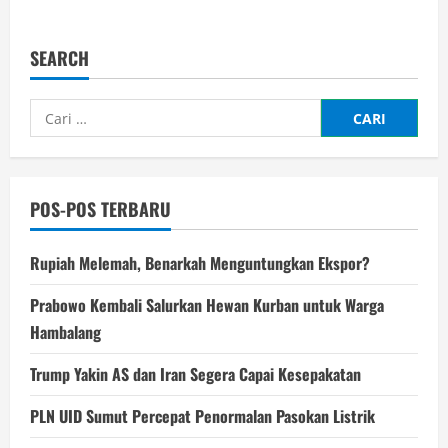
about
Pelaku
Serangan
Bom
SEARCH
Asap
dan
Penusukan
di
Cari
Taiwan
Mantan
untuk:
Militer
POS-POS TERBARU
Rupiah Melemah, Benarkah Menguntungkan Ekspor?
Prabowo Kembali Salurkan Hewan Kurban untuk Warga
Hambalang
Trump Yakin AS dan Iran Segera Capai Kesepakatan
PLN UID Sumut Percepat Penormalan Pasokan Listrik