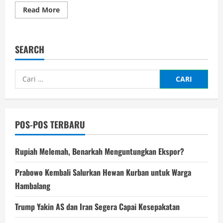
Read
Read More
more
about
Tak
Cuma
Jago
SEARCH
Cetak
Gol,
Haaland
Jadi
Cari
Santa
Dadakan
untuk:
di
Hari
Natal
POS-POS TERBARU
Rupiah Melemah, Benarkah Menguntungkan Ekspor?
Prabowo Kembali Salurkan Hewan Kurban untuk Warga
Hambalang
Trump Yakin AS dan Iran Segera Capai Kesepakatan