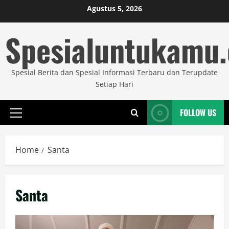
Skip
Agustus 5, 2026
to
Spesialuntukamu
content
Spesial Berita dan Spesial Informasi Terbaru dan Terupdate
Setiap Hari
FOLLOW US
Primary
Menu
Home
Santa
Santa