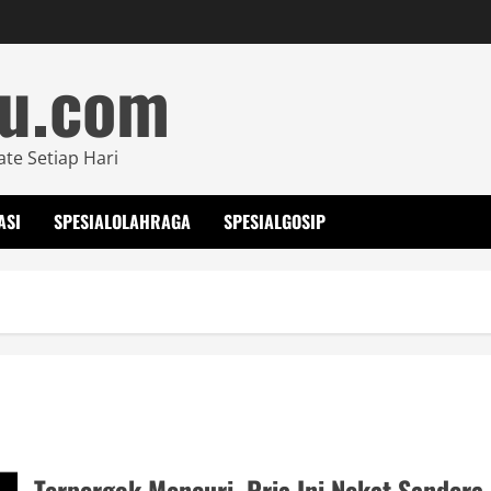
mu.com
ate Setiap Hari
ASI
SPESIALOLAHRAGA
SPESIALGOSIP
Terpergok Mencuri, Pria Ini Nekat Sandera