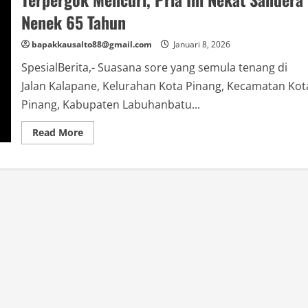
Nenek 65 Tahun
bapakkausalto88@gmail.com
Januari 8, 2026
SpesialBerita,- Suasana sore yang semula tenang di
Jalan Kalapane, Kelurahan Kota Pinang, Kecamatan Kot
Pinang, Kabupaten Labuhanbatu...
Read
Read More
more
about
Terpergok
Mencuri,
Pria
Ini
Nekat
Sandera
Nenek
65
Tahun