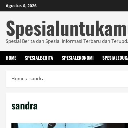
Skip
Agustus 6, 2026
to
Spesialuntuka
content
Spesial Berita dan Spesial Informasi Terbaru dan Terupd
HOME
SPESIALBERITA
SPESIALEKONOMI
SPESIALEDUK
Home
sandra
sandra