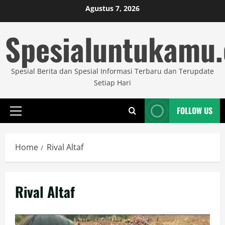
Skip
Agustus 7, 2026
to
Spesialuntukamu
content
Spesial Berita dan Spesial Informasi Terbaru dan Terupdate
Setiap Hari
FOLLOW US
Primary
Menu
Home
Rival Altaf
Rival Altaf