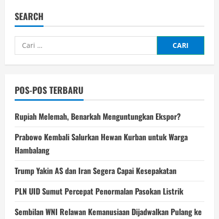
“Indigo”
di
SEARCH
Tengah
Duka
Longsor
–
Cari
Rival
Altaf
untuk:
POS-POS TERBARU
Rupiah Melemah, Benarkah Menguntungkan Ekspor?
Prabowo Kembali Salurkan Hewan Kurban untuk Warga
Hambalang
Trump Yakin AS dan Iran Segera Capai Kesepakatan
PLN UID Sumut Percepat Penormalan Pasokan Listrik
Sembilan WNI Relawan Kemanusiaan Dijadwalkan Pulang ke