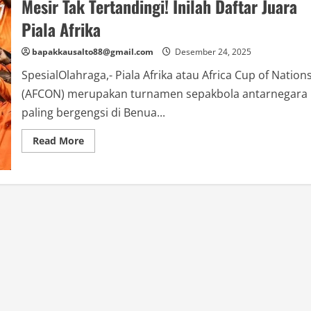
Mesir Tak Tertandingi! Inilah Daftar Juara
Piala Afrika
bapakkausalto88@gmail.com
Desember 24, 2025
SpesialOlahraga,- Piala Afrika atau Africa Cup of Nation
(AFCON) merupakan turnamen sepakbola antarnegara
paling bergengsi di Benua...
Read
Read More
more
about
Mesir
Tak
Tertandingi!
Inilah
Daftar
Juara
Piala
Afrika