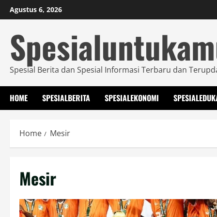
Skip
Agustus 6, 2026
to
Spesialuntuka
content
Spesial Berita dan Spesial Informasi Terbaru dan Terupd
HOME
SPESIALBERITA
SPESIALEKONOMI
SPESIALEDUK
Home
Mesir
Mesir