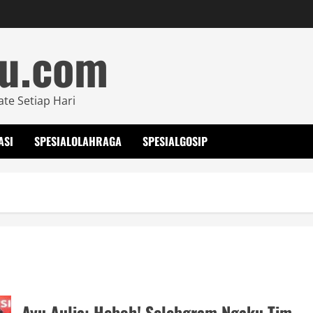
mu.com
ate Setiap Hari
ASI
SPESIALOLAHRAGA
SPESIALGOSIP
Ayu Aulia: Heboh! Selebgram Ngaku Tim