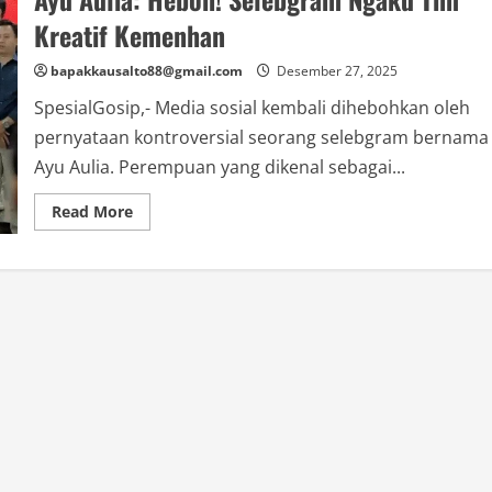
Kreatif Kemenhan
bapakkausalto88@gmail.com
Desember 27, 2025
SpesialGosip,- Media sosial kembali dihebohkan oleh
pernyataan kontroversial seorang selebgram bernama
Ayu Aulia. Perempuan yang dikenal sebagai...
Read
Read More
more
about
Ayu
Aulia:
Heboh!
Selebgram
Ngaku
Tim
Kreatif
Kemenhan