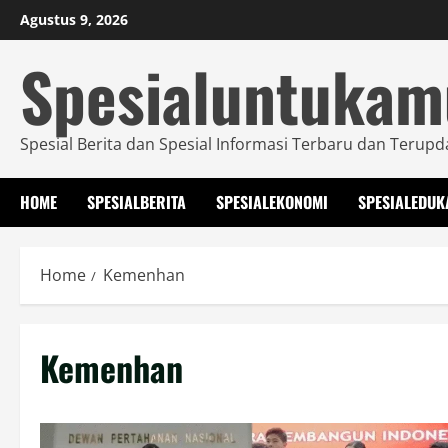
Skip
Agustus 9, 2026
to
Spesialuntuka
content
Spesial Berita dan Spesial Informasi Terbaru dan Terupd
HOME
SPESIALBERITA
SPESIALEKONOMI
SPESIALEDUK
Home
Kemenhan
Kemenhan