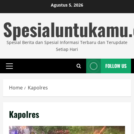
Skip
Agustus 5, 2026
to
Spesialuntukamu
content
Spesial Berita dan Spesial Informasi Terbaru dan Terupdate
Setiap Hari
FOLLOW US
Primary
Menu
Home
Kapolres
Kapolres