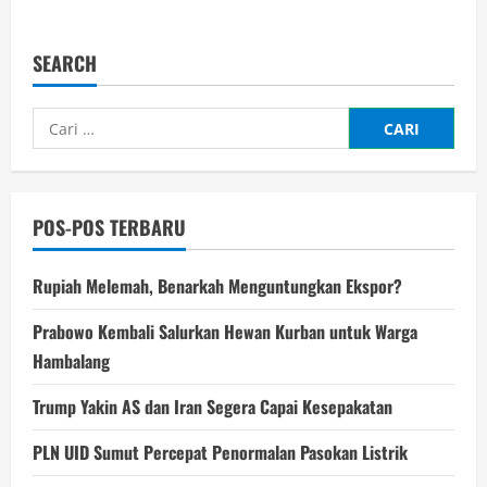
about
Warga
Seret
Terduga
SEARCH
Pelaku
Rudapaksa
di
Gowa
Cari
Hingga
Tewas
untuk:
POS-POS TERBARU
Rupiah Melemah, Benarkah Menguntungkan Ekspor?
Prabowo Kembali Salurkan Hewan Kurban untuk Warga
Hambalang
Trump Yakin AS dan Iran Segera Capai Kesepakatan
PLN UID Sumut Percepat Penormalan Pasokan Listrik