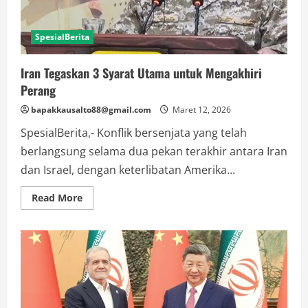
SpesialBerita
Iran Tegaskan 3 Syarat Utama untuk Mengakhiri
Perang
bapakkausalto88@gmail.com
Maret 12, 2026
SpesialBerita,- Konflik bersenjata yang telah
berlangsung selama dua pekan terakhir antara Iran
dan Israel, dengan keterlibatan Amerika...
Read
Read More
more
about
Iran
Tegaskan
3
Syarat
Utama
untuk
Mengakhiri
Perang