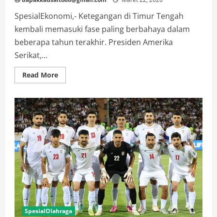
SpesialEkonomi,- Ketegangan di Timur Tengah
kembali memasuki fase paling berbahaya dalam
beberapa tahun terakhir. Presiden Amerika
Serikat,...
Read
Read More
more
about
Dunia
di
Ambang
Krisis
Energi:
Trump
Beri
Iran
Deadline
48
Jam
SpesialOlahraga