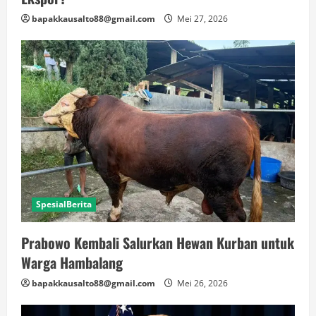
bapakkausalto88@gmail.com
Mei 27, 2026
SpesialBerita
Prabowo Kembali Salurkan Hewan Kurban untuk
Warga Hambalang
bapakkausalto88@gmail.com
Mei 26, 2026