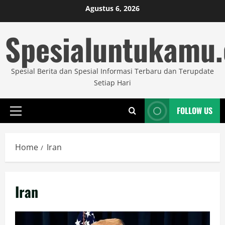
Skip
Agustus 6, 2026
to
Spesialuntukamu
content
Spesial Berita dan Spesial Informasi Terbaru dan Terupdate
Setiap Hari
FOLLOW US
Primary
Menu
Home
Iran
Iran