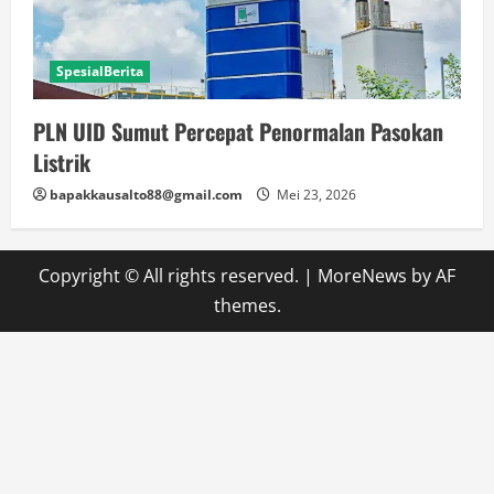
SpesialBerita
PLN UID Sumut Percepat Penormalan Pasokan
Listrik
bapakkausalto88@gmail.com
Mei 23, 2026
Copyright © All rights reserved.
|
MoreNews
by AF
themes.