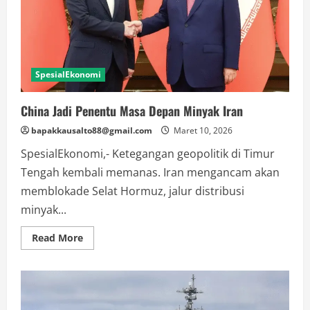
SpesialEkonomi
China Jadi Penentu Masa Depan Minyak Iran
bapakkausalto88@gmail.com
Maret 10, 2026
SpesialEkonomi,- Ketegangan geopolitik di Timur
Tengah kembali memanas. Iran mengancam akan
memblokade Selat Hormuz, jalur distribusi
minyak...
Read
Read More
more
about
China
Jadi
Penentu
Masa
Depan