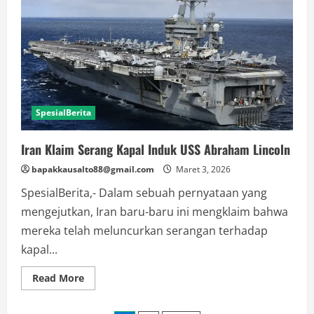
Minyak
Iran
SpesialBerita
Iran Klaim Serang Kapal Induk USS Abraham Lincoln
bapakkausalto88@gmail.com
Maret 3, 2026
SpesialBerita,- Dalam sebuah pernyataan yang
mengejutkan, Iran baru-baru ini mengklaim bahwa
mereka telah meluncurkan serangan terhadap
kapal...
Read
Read More
more
about
Iran