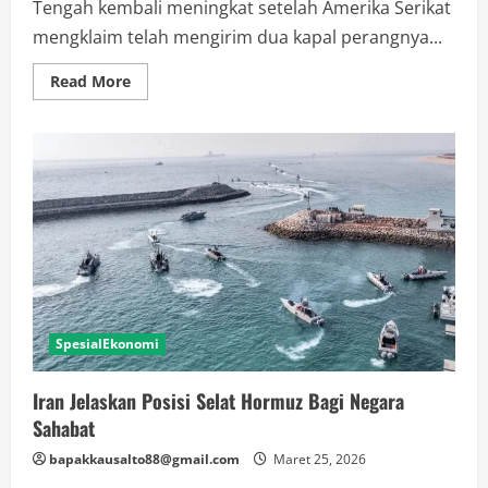
Tengah kembali meningkat setelah Amerika Serikat
mengklaim telah mengirim dua kapal perangnya...
Read
Read More
more
about
Konflik
Memuncak!
AS
Klaim
Bersihkan
Hormuz,
Iran:
Jangan
Coba-
Coba!
SpesialEkonomi
Iran Jelaskan Posisi Selat Hormuz Bagi Negara
Sahabat
bapakkausalto88@gmail.com
Maret 25, 2026