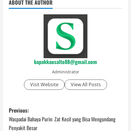
ABOUT THE AUTHOR
bapakkausalto88@gmail.com
Administrator
Visit Website
View All Posts
P
Previous:
o
Waspadai Bahaya Purin: Zat Kecil yang Bisa Mengundang
Penyakit Besar