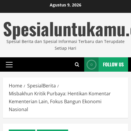
Skip
Agustus 9, 2026
to
Spesialuntukamu
content
Spesial Berita dan Spesial Informasi Terbaru dan Terupdate
Setiap Hari
FOLLOW US
Primary
Menu
Home
SpesialBerita
Misbakhun Kritik Purbaya: Hentikan Komentar
Kementerian Lain, Fokus Bangun Ekonomi
Nasional