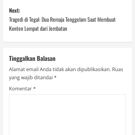
s
Next:
t
Tragedi di Tegal: Dua Remaja Tenggelam Saat Membuat
n
Konten Lompat dari Jembatan
a
v
Tinggalkan Balasan
i
Alamat email Anda tidak akan dipublikasikan.
Ruas
g
yang wajib ditandai
*
a
Komentar
*
t
i
o