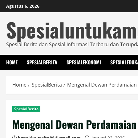
Skip
Agustus 6, 2026
to
Spesialuntuka
content
Spesial Berita dan Spesial Informasi Terbaru dan Terupd
HOME
SPESIALBERITA
SPESIALEKONOMI
SPESIALEDUK
Home
SpesialBerita
Mengenal Dewan Perdamaian 
SpesialBerita
Mengenal Dewan Perdamaian 
bapakkausalto88@gmail.com
Januari 22, 2026