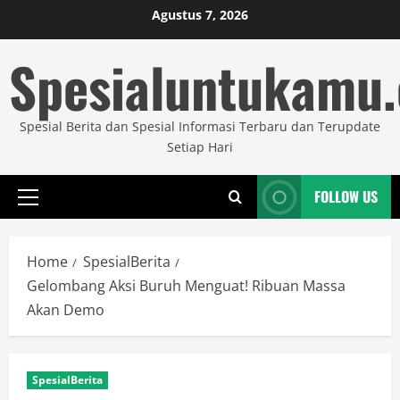
Skip
Agustus 7, 2026
to
Spesialuntukamu
content
Spesial Berita dan Spesial Informasi Terbaru dan Terupdate
Setiap Hari
FOLLOW US
Primary
Menu
Home
SpesialBerita
Gelombang Aksi Buruh Menguat! Ribuan Massa
Akan Demo
SpesialBerita