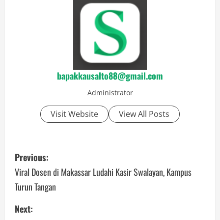
bapakkausalto88@gmail.com
Administrator
Visit Website
View All Posts
P
Previous:
o
Viral Dosen di Makassar Ludahi Kasir Swalayan, Kampus
Turun Tangan
s
Next:
t