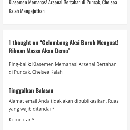
Klasemen Memanas! Arsenal Bertahan di Puncak, Chelsea
n
Kalah Mengejutkan
a
v
1 thought on “
Gelombang Aksi Buruh Menguat!
i
Ribuan Massa Akan Demo
”
g
Ping-balik:
Klasemen Memanas! Arsenal Bertahan
a
di Puncak, Chelsea Kalah
t
Tinggalkan Balasan
i
Alamat email Anda tidak akan dipublikasikan.
Ruas
o
yang wajib ditandai
*
n
Komentar
*