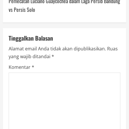
Pemecatan Luciano Guaycochea dalam Laga Persib Bandung
n
vs Persis Solo
a
v
Tinggalkan Balasan
i
Alamat email Anda tidak akan dipublikasikan.
Ruas
g
yang wajib ditandai
*
a
Komentar
*
t
i
o
n