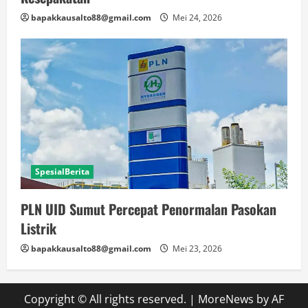
bapakkausalto88@gmail.com
Mei 24, 2026
SpesialBerita
PLN UID Sumut Percepat Penormalan Pasokan
Listrik
bapakkausalto88@gmail.com
Mei 23, 2026
Copyright © All rights reserved.
|
MoreNews
by AF