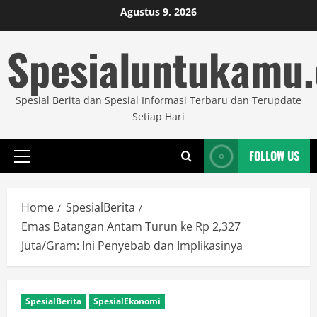
Skip
Agustus 9, 2026
to
Spesialuntukamu
content
Spesial Berita dan Spesial Informasi Terbaru dan Terupdate
Setiap Hari
FOLLOW US
Primary
Menu
Home
SpesialBerita
Emas Batangan Antam Turun ke Rp 2,327
Juta/Gram: Ini Penyebab dan Implikasinya
SpesialBerita
SpesialEkonomi