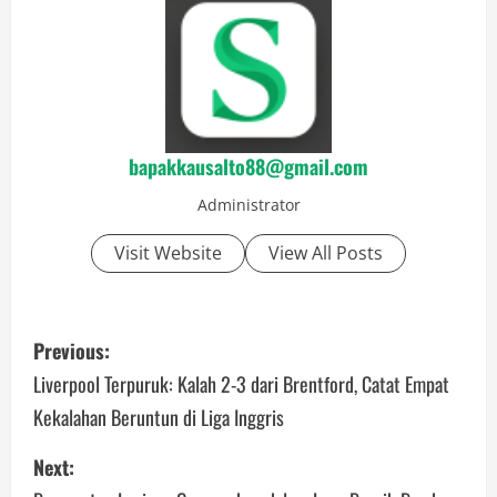
bapakkausalto88@gmail.com
Administrator
Visit Website
View All Posts
P
Previous:
o
Liverpool Terpuruk: Kalah 2-3 dari Brentford, Catat Empat
Kekalahan Beruntun di Liga Inggris
s
Next:
t