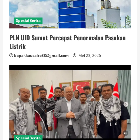
SpesialBerita
PLN UID Sumut Percepat Penormalan Pasokan
Listrik
bapakkausalto88@gmail.com
Mei 23, 2026
SpesialBerita