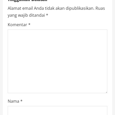
i
Alamat email Anda tidak akan dipublikasikan.
Ruas
g
yang wajib ditandai
*
a
Komentar
*
t
i
o
n
Nama
*