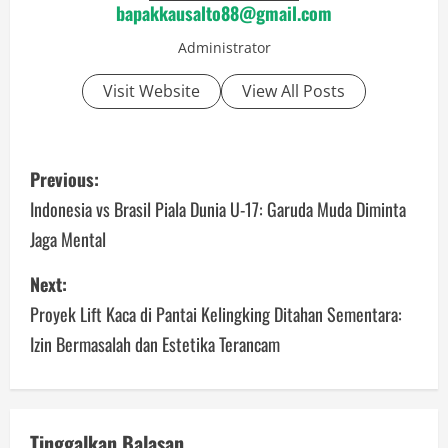
bapakkausalto88@gmail.com
Administrator
Visit Website
View All Posts
P
Previous:
o
Indonesia vs Brasil Piala Dunia U-17: Garuda Muda Diminta
Jaga Mental
s
Next:
t
Proyek Lift Kaca di Pantai Kelingking Ditahan Sementara:
n
Izin Bermasalah dan Estetika Terancam
a
v
Tinggalkan Balasan