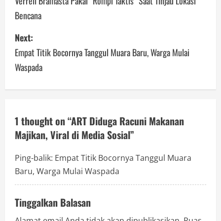
o
Verrell Bramasta Pakai “Rompi Taktis” Saat Tinjau Lokasi
Bencana
s
Next:
t
Empat Titik Bocornya Tanggul Muara Baru, Warga Mulai
n
Waspada
a
v
1 thought on “
ART Diduga Racuni Makanan
i
Majikan, Viral di Media Sosial
”
g
Ping-balik:
Empat Titik Bocornya Tanggul Muara
a
Baru, Warga Mulai Waspada
t
Tinggalkan Balasan
i
Alamat email Anda tidak akan dipublikasikan.
Ruas