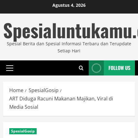
Skip
Agustus 4, 2026
to
Spesialuntukamu
content
Spesial Berita dan Spesial Informasi Terbaru dan Terupdate
Setiap Hari
FOLLOW US
Primary
Menu
Home
SpesialGosip
ART Diduga Racuni Makanan Majikan, Viral di
Media Sosial
SpesialGosip