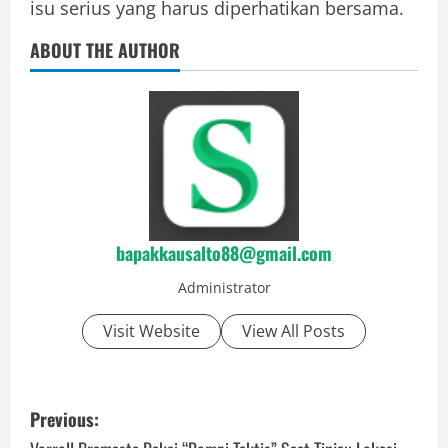
isu serius yang harus diperhatikan bersama.
ABOUT THE AUTHOR
bapakkausalto88@gmail.com
Administrator
Visit Website
View All Posts
P
Previous: